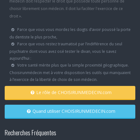
médecin doit respecter le droit que possède toute personne de
choisir librement son médecin. Il doit lui faciliter l'exercice de ce
droit ».
Parce que vous vous mordez les doigts d’avoir poussé la porte
du dentiste le plus proche,
Parce que vous restez traumatisé par l’indifférence du seul
psychiatre dont vous avez osé tester le divan, vous le savez
aujourd’hui :
Votre santé mérite plus que la simple proximité géographique.
Choisirunmédecin met à votre disposition les outils qui manquaient
à l’exercice de la liberté de choix de son médecin.
Le rôle de CHOISIRUNMEDECIN.com
Quand utiliser CHOISIRUNMEDECIN.com
Recherches Fréquentes