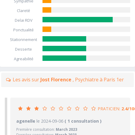
Sympathie
Clareté
Delai RDV
Ponctualité
Stationnement
Desserte
Agreabilité
Les avis sur
Jost Florence
, Psychiatre à Paris 1er
PRATICIEN:
2.4/10
2.4/10
agenelle
le 2024-09-06
PRATICIEN
( 1 consultation )
Première consultation:
March 2023
1/10
Confiance accordée
Dernière consultation:
March 2023