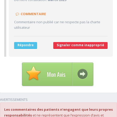
1/10
Sympathie
1/10
Clarté des informations médicales délivrées
COMMENTAIRE
8/10
Délai pour obtenir un 1er RDV
Commentaire non publié car ne respecte pas la charte
1/10
utilisateur
Ponctualité/Temps en salle d'attente/Retard
5/10
CABINET/LOCAUX
5/10
Desserte par les transports en commun
Répondre
Signaler comme inapproprié
5/10
Stationnements alentours
5/10
Agréabilité des locaux
Mon Avis
AVERTISSEMENTS
Les commentaires des patients n’engagent que leurs propres
responsabilités
et ne représentent que l’expression d’avis et