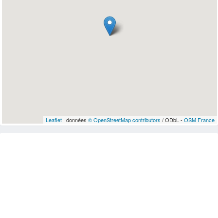
Leaflet
| données
© OpenStreetMap contributors
/ ODbL -
OSM France