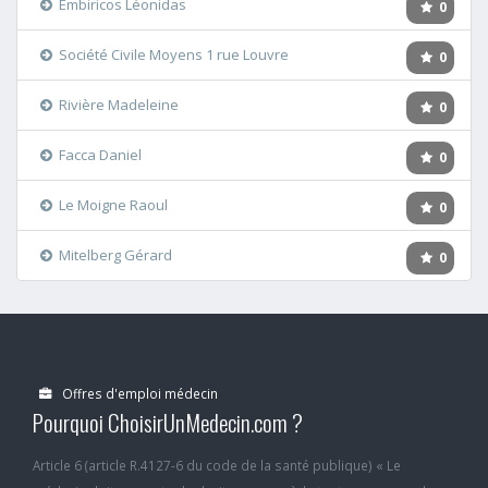
Embiricos Léonidas
0
Société Civile Moyens 1 rue Louvre
0
Rivière Madeleine
0
Facca Daniel
0
Le Moigne Raoul
0
Mitelberg Gérard
0
Offres d'emploi médecin
Pourquoi ChoisirUnMedecin.com ?
Article 6 (article R.4127-6 du code de la santé publique) « Le