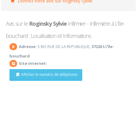
Donnez votre avis sur Roginsky Sylvie
Avis sur le
Roginsky Sylvie
Infirmier - Infirmière à L'île-
bouchard : Localisation et Informations
Adresse:
5 BIS RUE DE LA REPUBLIQUE,
37220 L\'île-
bouchard
Site internet:
Afficher le numéro de téléphone