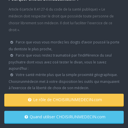
Article 6 (article R.4127-6 du code de la santé publique) « Le
médecin doit respecter le droit que possède toute personne de
choisir librement son médecin. Il doit lui faciliter l'exercice de ce
droit ».
Parce que vous vous mordez les doigts d’avoir poussé la porte
du dentiste le plus proche,
Parce que vous restez traumatisé par l’indifférence du seul
psychiatre dont vous avez osé tester le divan, vous le savez
aujourd’hui :
Votre santé mérite plus que la simple proximité géographique.
Choisirunmédecin met à votre disposition les outils qui manquaient
à l’exercice de la liberté de choix de son médecin.
Le rôle de CHOISIRUNMEDECIN.com
Quand utiliser CHOISIRUNMEDECIN.com