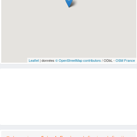
Leaflet
| données
© OpenStreetMap contributors
/ ODbL -
OSM France