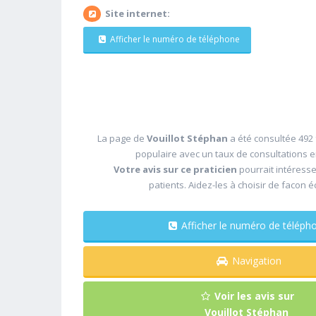
Site internet:
Afficher le numéro de téléphone
La page de
Vouillot Stéphan
a été consultée 492 
populaire avec un taux de consultations 
Votre avis sur ce praticien
pourrait intéress
patients. Aidez-les à choisir de facon é
Afficher le numéro de télé
Navigation
Voir les avis sur
Vouillot Stéphan