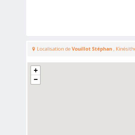
Localisation de
Vouillot Stéphan
, Kinésit
+
−