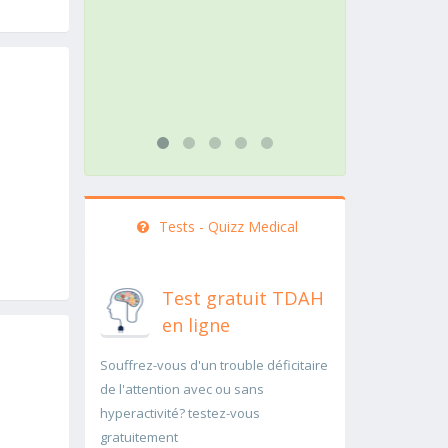
action doit être menée
pathologie
rapidement..Une auscultation de
rapidemen
bas
...lire plus
...lire plus
Tests - Quizz Medical
Test gratuit TDAH
en ligne
Souffrez-vous d'un trouble déficitaire
de l'attention avec ou sans
hyperactivité? testez-vous
gratuitement