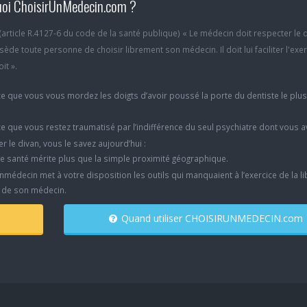
oi ChoisirUnMedecin.com ?
6 (article R.4127-6 du code de la santé publique) « Le médecin doit respecter le 
ède toute personne de choisir librement son médecin. Il doit lui faciliter l'exe
it ».
e que vous vous mordez les doigts d’avoir poussé la porte du dentiste le plu
e que vous restez traumatisé par l’indifférence du seul psychiatre dont vous 
er le divan, vous le savez aujourd’hui :
e santé mérite plus que la simple proximité géographique.
nmédecin met à votre disposition les outils qui manquaient à l’exercice de la li
x de son médecin.
Quand utiliser CHOISIRUNMEDECIN.com