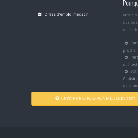
Pourqu
Offres d'emploi médecin
Article 
que poss
de ce dro
Parc
proche,
Parc
osé test
Votr
Choisiru
de choi
Le rôle de CHOISIRUNMEDECIN.com