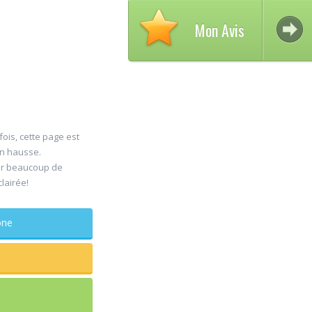
Mon Avis
fois, cette page est
en hausse.
Avis 
er beaucoup de
30
clairée!
DELC
Jul
Chiru
phone
maxillo-fac
Rapide et effic
sagesse extrai
douleur
...lire plus