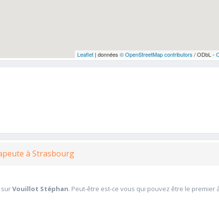
Leaflet
| données
© OpenStreetMap contributors
/ ODbL -
rapeute à Strasbourg
 sur
Vouillot Stéphan
. Peut-être est-ce vous qui pouvez être le premier 