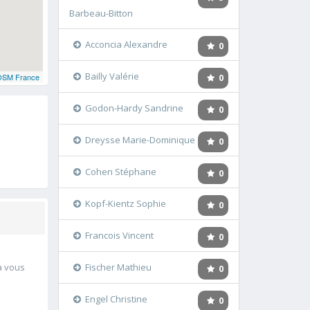
Barbeau-Bitton
Acconcia Alexandre
0
Bailly Valérie
OSM France
0
Godon-Hardy Sandrine
0
Dreysse Marie-Dominique
0
Cohen Stéphane
0
Kopf-Kientz Sophie
0
Francois Vincent
0
à vous
Fischer Mathieu
0
Engel Christine
0