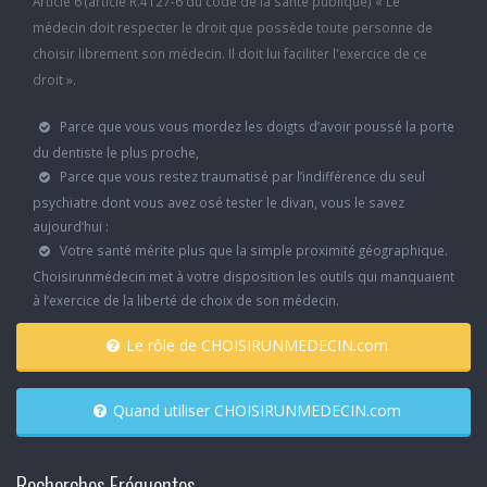
Article 6 (article R.4127-6 du code de la santé publique) « Le
médecin doit respecter le droit que possède toute personne de
choisir librement son médecin. Il doit lui faciliter l'exercice de ce
droit ».
Parce que vous vous mordez les doigts d’avoir poussé la porte
du dentiste le plus proche,
Parce que vous restez traumatisé par l’indifférence du seul
psychiatre dont vous avez osé tester le divan, vous le savez
aujourd’hui :
Votre santé mérite plus que la simple proximité géographique.
Choisirunmédecin met à votre disposition les outils qui manquaient
à l’exercice de la liberté de choix de son médecin.
Le rôle de CHOISIRUNMEDECIN.com
Quand utiliser CHOISIRUNMEDECIN.com
Recherches Fréquentes