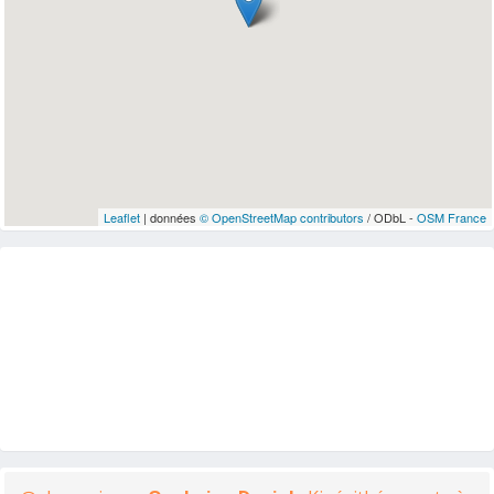
Leaflet
| données
© OpenStreetMap contributors
/ ODbL -
OSM France