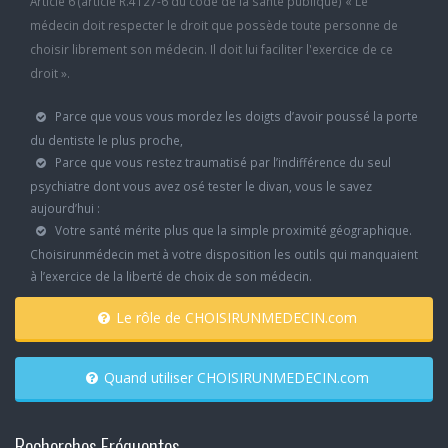
Article 6 (article R.4127-6 du code de la santé publique) « Le
médecin doit respecter le droit que possède toute personne de
choisir librement son médecin. Il doit lui faciliter l'exercice de ce
droit ».
Parce que vous vous mordez les doigts d’avoir poussé la porte
du dentiste le plus proche,
Parce que vous restez traumatisé par l’indifférence du seul
psychiatre dont vous avez osé tester le divan, vous le savez
aujourd’hui :
Votre santé mérite plus que la simple proximité géographique.
Choisirunmédecin met à votre disposition les outils qui manquaient
à l’exercice de la liberté de choix de son médecin.
Le rôle de CHOISIRUNMEDECIN.com
Quand utiliser CHOISIRUNMEDECIN.com
Recherches Fréquentes