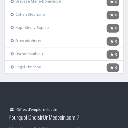
Dreysse Marie-Dominique
0
Cohen Stéphane
0
Kopf-Kientz Sophie
0
Francois Vincent
0
Fischer Mathieu
0
Engel Christine
0
Offres d'emploi médecin
Pourquoi ChoisirUnMedecin.com ?