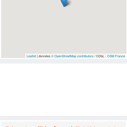
Leaflet
| données
© OpenStreetMap contributors
/ ODbL -
OSM France