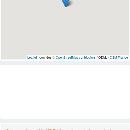
Leaflet
| données
© OpenStreetMap contributors
/ ODbL -
OSM France