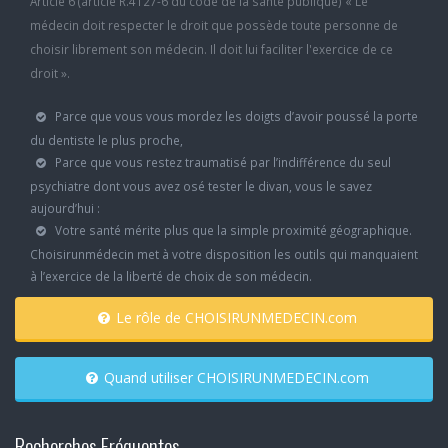
Article 6 (article R.4127-6 du code de la santé publique) « Le
médecin doit respecter le droit que possède toute personne de
choisir librement son médecin. Il doit lui faciliter l'exercice de ce
droit ».
Parce que vous vous mordez les doigts d’avoir poussé la porte
du dentiste le plus proche,
Parce que vous restez traumatisé par l’indifférence du seul
psychiatre dont vous avez osé tester le divan, vous le savez
aujourd’hui :
Votre santé mérite plus que la simple proximité géographique.
Choisirunmédecin met à votre disposition les outils qui manquaient
à l’exercice de la liberté de choix de son médecin.
Le rôle de CHOISIRUNMEDECIN.com
Quand utiliser CHOISIRUNMEDECIN.com
Recherches Fréquentes