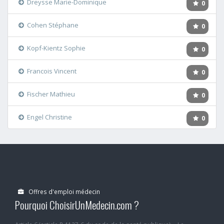
Dreysse Marie-Dominique
0
Cohen Stéphane
0
Kopf-Kientz Sophie
0
Francois Vincent
0
Fischer Mathieu
0
Engel Christine
0
Offres d'emploi médecin
Pourquoi ChoisirUnMedecin.com ?