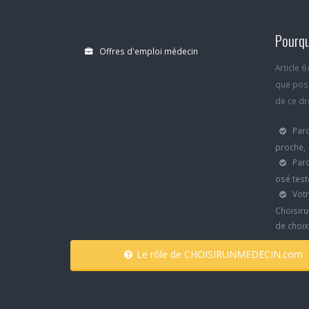
Pourqu
Offres d'emploi médecin
Article 
que poss
de ce dro
Parc
proche,
Parc
osé test
Votr
Choisiru
de choi
Le rôle de CHOISIRUNMEDECIN.com