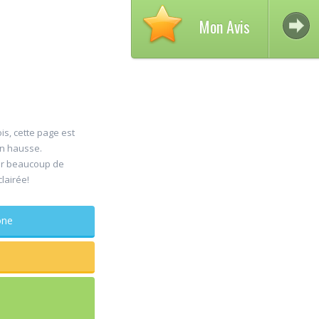
Mon Avis
is, cette page est
en hausse.
Avis 
er beaucoup de
30
clairée!
DELC
Jul
Chiru
maxillo-fac
phone
Rapide et effic
sagesse extrai
douleur
...lire plus