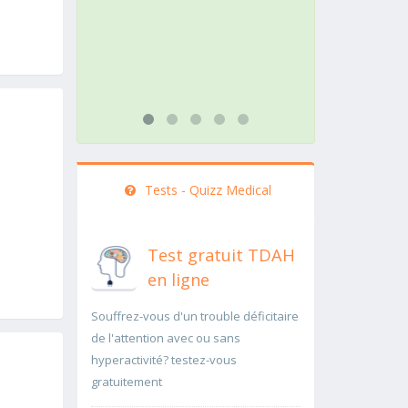
rapidement..Une auscultation de
rapidemen
bas
...lire plus
...lire plus
Tests - Quizz Medical
Test gratuit TDAH
en ligne
Souffrez-vous d'un trouble déficitaire
de l'attention avec ou sans
hyperactivité? testez-vous
gratuitement