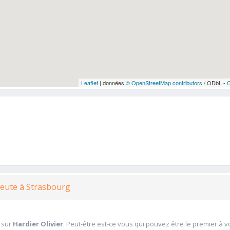
Leaflet
| données
© OpenStreetMap contributors
/ ODbL -
peute à Strasbourg
 sur
Hardier Olivier
. Peut-être est-ce vous qui pouvez être le premier à 