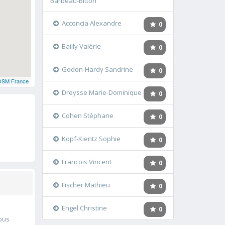
Barbeau-Bitton
Acconcia Alexandre
0
Bailly Valérie
0
Godon-Hardy Sandrine
0
OSM France
Dreysse Marie-Dominique
0
Cohen Stéphane
0
Kopf-Kientz Sophie
0
Francois Vincent
0
Fischer Mathieu
0
Engel Christine
0
vous