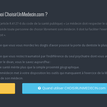
oi ChoisirUnMedecin.com ?
6 (article R.4127-6 du code de la santé publique) « Le médecin doit respecter le 
ède toute personne de choisir librement son médecin. Il doit lui faciliter l'exe
it ».
e que vous vous mordez les doigts d’avoir poussé la porte du dentiste le plu
e que vous restez traumatisé par l’indifférence du seul psychiatre dont vous 
er le divan, vous le savez aujourd’hui :
e santé mérite plus que la simple proximité géographique.
nmédecin met à votre disposition les outils qui manquaient à l’exercice de la li
x de son médecin.
Quand utiliser CHOISIRUNMEDECIN.com