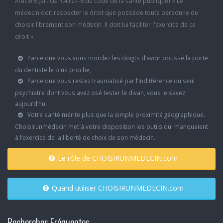
Article 6 (article R.4127-6 du code de la santé publique) « Le
médecin doit respecter le droit que possède toute personne de
choisir librement son médecin. Il doit lui faciliter l'exercice de ce
droit ».
Parce que vous vous mordez les doigts d’avoir poussé la porte
du dentiste le plus proche,
Parce que vous restez traumatisé par l’indifférence du seul
psychiatre dont vous avez osé tester le divan, vous le savez
aujourd’hui :
Votre santé mérite plus que la simple proximité géographique.
Choisirunmédecin met à votre disposition les outils qui manquaient
à l’exercice de la liberté de choix de son médecin.
Le rôle de CHOISIRUNMEDECIN.com
Quand utiliser CHOISIRUNMEDECIN.com
Recherches Fréquentes