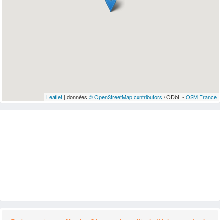
Leaflet
| données
© OpenStreetMap contributors
/ ODbL -
OSM France