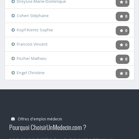
Dreysse Marie-Dominique
0
Cohen Stéphane
0
Kopf-Kientz Sophie
0
Francois Vincent
0
Fischer Mathieu
0
Engel Christine
0
Offres d'emploi médecin
Pourquoi ChoisirUnMedecin.com ?