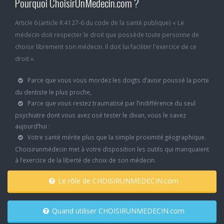
Pourquoi ChoisirUnMedecin.com ?
Article 6 (article R.4127-6 du code de la santé publique) « Le
médecin doit respecter le droit que possède toute personne de
choisir librement son médecin. Il doit lui faciliter l'exercice de ce
droit ».
Parce que vous vous mordez les doigts d’avoir poussé la porte
du dentiste le plus proche,
Parce que vous restez traumatisé par l’indifférence du seul
psychiatre dont vous avez osé tester le divan, vous le savez
aujourd’hui :
Votre santé mérite plus que la simple proximité géographique.
Choisirunmédecin met à votre disposition les outils qui manquaient
à l’exercice de la liberté de choix de son médecin.
Le rôle de CHOISIRUNMEDECIN.com
Quand utiliser CHOISIRUNMEDECIN.com