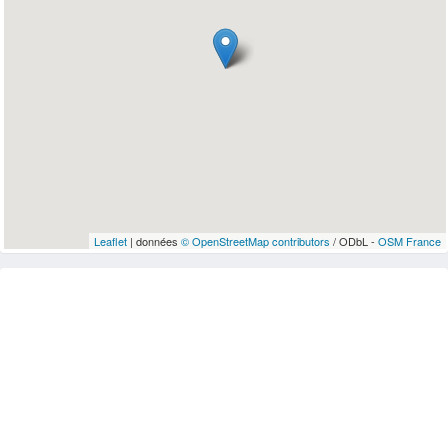
Leaflet
| données
© OpenStreetMap contributors
/ ODbL -
OSM France