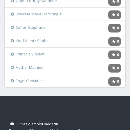
Godon-Hardy Sandrine
0
Dreysse Marie-Dominique
0
Cohen Stéphane
0
Kopf-Kientz Sophie
0
Francois Vincent
0
Fischer Mathieu
0
Engel Christine
0
Offres d'emploi médecin