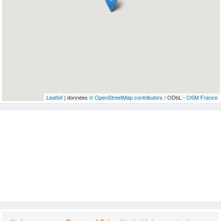
Leaflet
| données
© OpenStreetMap contributors
/ ODbL -
OSM France