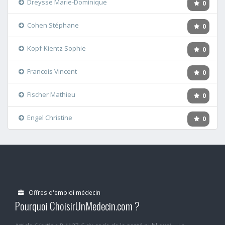
Dreysse Marie-Dominique
0
Cohen Stéphane
0
Kopf-Kientz Sophie
0
Francois Vincent
0
Fischer Mathieu
0
Engel Christine
0
Offres d'emploi médecin
Pourquoi ChoisirUnMedecin.com ?