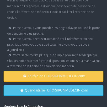
Article 6 (article R.4127-6 du code de la santé publique) « Le
médecin doit respecter le droit que possède toute personne de
choisir librement son médecin. Il doit lui faciliter l'exercice de ce
droit ».
Parce que vous vous mordez les doigts d’avoir poussé la porte
du dentiste le plus proche,
Parce que vous restez traumatisé par l’indifférence du seul
psychiatre dont vous avez osé tester le divan, vous le savez
aujourd’hui :
Votre santé mérite plus que la simple proximité géographique.
Choisirunmédecin met à votre disposition les outils qui manquaient
à l’exercice de la liberté de choix de son médecin.
Le rôle de CHOISIRUNMEDECIN.com
Quand utiliser CHOISIRUNMEDECIN.com
Recherches Fréquentes