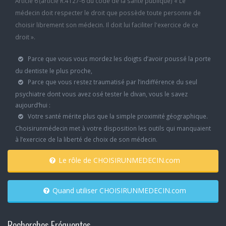
Article 6 (article R.4127-6 du code de la santé publique) « Le
médecin doit respecter le droit que possède toute personne de
choisir librement son médecin. Il doit lui faciliter l'exercice de ce
droit ».
Parce que vous vous mordez les doigts d’avoir poussé la porte
du dentiste le plus proche,
Parce que vous restez traumatisé par l’indifférence du seul
psychiatre dont vous avez osé tester le divan, vous le savez
aujourd’hui :
Votre santé mérite plus que la simple proximité géographique.
Choisirunmédecin met à votre disposition les outils qui manquaient
à l’exercice de la liberté de choix de son médecin.
Le rôle de CHOISIRUNMEDECIN.com
Quand utiliser CHOISIRUNMEDECIN.com
Recherches Fréquentes