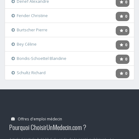
Denef Alexandre
0
Fender Christine
0
Burtscher Pierre
0
Bey Céline
0
Bondis-Schoettel Blandine
0
Schultz Richard
0
Offres d'emploi médecin
Pourquoi ChoisirUnMedecin.com ?