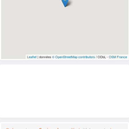
Leaflet
| données
© OpenStreetMap contributors
/ ODbL -
OSM France