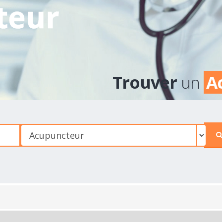
teur
Trouver
un
A