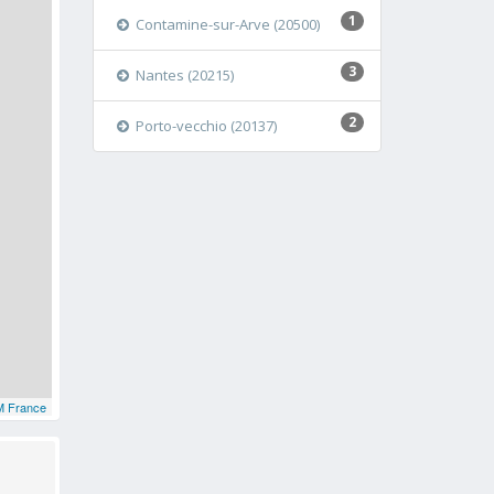
1
Contamine-sur-Arve (20500)
3
Nantes (20215)
2
Porto-vecchio (20137)
 France