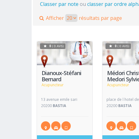
Classer par note
ou
classer par ordre alp
Afficher
résultats par page
0
( 0 AVIS)
0
( 0 AVIS)
Voir
Fiche
Fiche
Dianoux-Stéfani
Médori Chris
Bernard
Medori Sylvi
Acupuncteur
Acupuncteur
13 avenue emile sari
place de l hotel de 
20200
BASTIA
20200
BASTIA