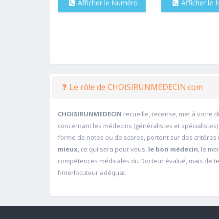
Afficher le Numéro
Afficher le
Le rôle de CHOISIRUNMEDECIN.com
CHOISIRUNMEDECIN
recueille, recense, met à votre 
concernant les médecins (généralistes et spécialistes)
forme de notes ou de scores, portent sur des critères m
mieux
, ce qui sera pour vous,
le bon médecin
, le me
compétences médicales du Docteur évalué, mais de ten
l’interlocuteur adéquat.