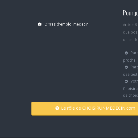
Pourqu
Offres d'emploi médecin
Article 
que poss
de ce dro
Parc
proche,
Parc
osé test
Votr
Choisiru
de choi
Le rôle de CHOISIRUNMEDECIN.com