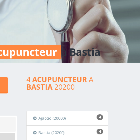
cupuncteur
a
Bastia
4
ACUPUNCTEUR
A
BASTIA
20200
4
Ajaccio (20000)
4
Bastia (20200)