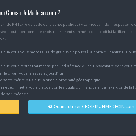
oi ChoisirUnMedecin.com ?
6 (article R.4127-6 du code de la santé publique) « Le médecin doit respecter le 
ède toute personne de choisir librement son médecin. Il doit lui faciliter l'exe
it ».
e que vous vous mordez les doigts d’avoir poussé la porte du dentiste le plu
e que vous restez traumatisé par l’indifférence du seul psychiatre dont vous 
er le divan, vous le savez aujourd’hui :
e santé mérite plus que la simple proximité géographique.
nmédecin met à votre disposition les outils qui manquaient à l’exercice de la li
x de son médecin.
Quand utiliser CHOISIRUNMEDECIN.com