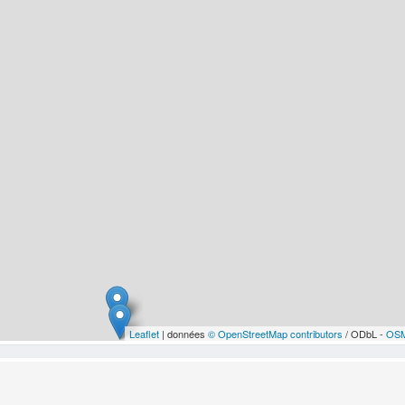
Leaflet
| données
© OpenStreetMap contributors
/ ODbL -
OSM