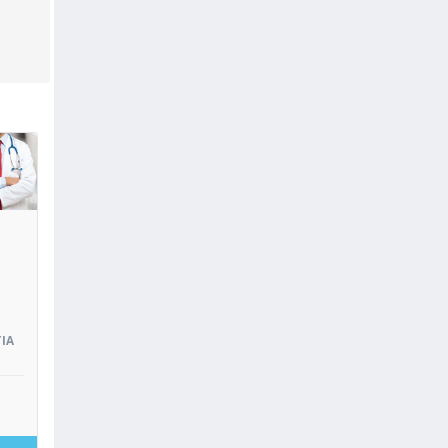
oir
IA