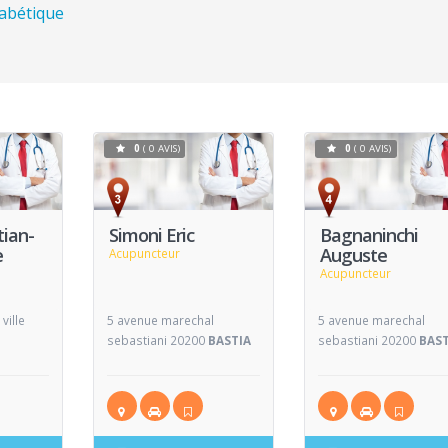
habétique
0
( 0 AVIS)
0
( 0 AVIS)
Voir
Voir
V
Fiche
Fiche
tian-
Simoni Eric
Bagnaninchi
e
Auguste
Acupuncteur
Acupuncteur
ville
5 avenue marechal
5 avenue marechal
sebastiani 20200
BASTIA
sebastiani 20200
BAST