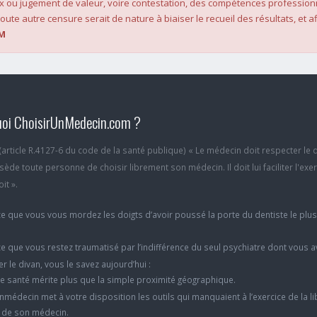
x ou jugement de valeur, voire contestation, des compétences profession
oute autre censure serait de nature à biaiser le recueil des résultats, et af
M
oi ChoisirUnMedecin.com ?
6 (article R.4127-6 du code de la santé publique) « Le médecin doit respecter le 
ède toute personne de choisir librement son médecin. Il doit lui faciliter l'exe
it ».
e que vous vous mordez les doigts d’avoir poussé la porte du dentiste le plu
e que vous restez traumatisé par l’indifférence du seul psychiatre dont vous 
er le divan, vous le savez aujourd’hui :
e santé mérite plus que la simple proximité géographique.
nmédecin met à votre disposition les outils qui manquaient à l’exercice de la li
x de son médecin.