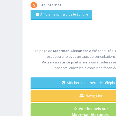
Site internet:
Afficher le numéro de téléphone
La page de
Moerman Alexandre
a été consultée 3
est populaire avec un taux de consultation
Votre avis sur ce praticien
pourrait intéress
patients. Aidez-les à choisir de facon é
Afficher le numéro de télé
Navigation
Voir les avis sur
Moerman Alexandre