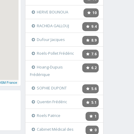
HERVE BOUNOUA
10
RACHIDA GALLOUJ
9.4
Dufour Jacques
8.9
Roëls-Pollet Frédéric
7.6
Hoang-Dupuis
6.2
Frédérique
OSM France
SOPHIE DUPONT
5.6
Quentin Frédéric
5.1
Roels Patrice
1
Cabinet Médical des
0