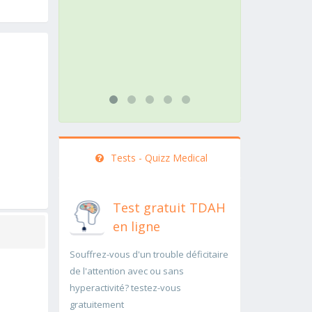
action doit être menée
path
rapidement..Une auscultation de
rap
bas
...li
...lire plus
Tests - Quizz Medical
Test gratuit TDAH
en ligne
Souffrez-vous d'un trouble déficitaire
de l'attention avec ou sans
hyperactivité? testez-vous
gratuitement