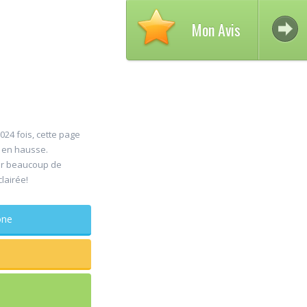
Mon Avis
024 fois, cette page
s en hausse.
er beaucoup de
30
clairée!
Jul
phone
maxill
Rapide e
sagesse
douleur
...lire pl