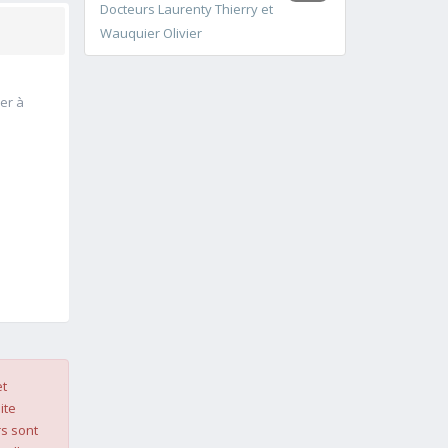
Docteurs Laurenty Thierry et
Wauquier Olivier
ier à
et
ite
s sont