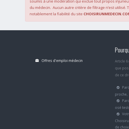
soumis à une modération qui exclue tout propos injurieu
du médecin. Aucun autre critère de filtrage n’est utilisé. T
notablement la fiabilité du site
CHOISIRUNMEDECIN.CO
Pourqu
Offres d'emploi médecin
Article 
que poss
de ce dro
Parc
proche,
Parc
osé test
Votr
Choisiru
de choi