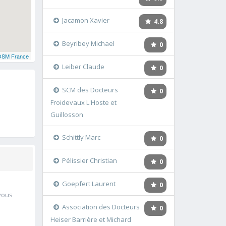
Jacamon Xavier
4.8
Beyribey Michael
0
OSM France
Leiber Claude
0
SCM des Docteurs
0
Froidevaux L'Hoste et
Guillosson
Schittly Marc
0
Pélissier Christian
0
Goepfert Laurent
0
 vous
Association des Docteurs
0
Heiser Barrière et Michard