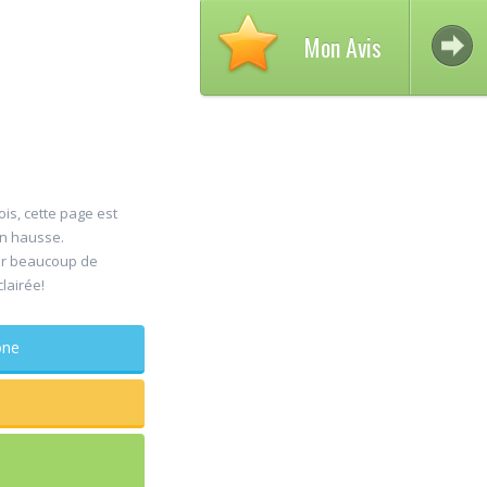
Mon Avis
ois, cette page est
en hausse.
Avis 
er beaucoup de
30
clairée!
DELC
Jul
Chiru
phone
maxillo-fac
Rapide et effica
sagesse extrai
douleur
...lire plus