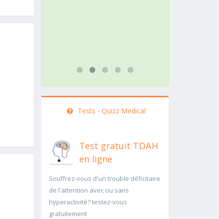
action doit être menée
pathologie 
rapidement..Une auscultation de
rapidement
bas
...lire plus
...lire plus
Tests - Quizz Medical
Test gratuit TDAH
en ligne
Souffrez-vous d'un trouble déficitaire
de l'attention avec ou sans
hyperactivité? testez-vous
gratuitement