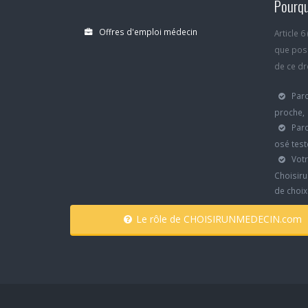
Pourqu
Offres d'emploi médecin
Article 
que poss
de ce dro
Parc
proche,
Parc
osé test
Votr
Choisiru
de choi
Le rôle de CHOISIRUNMEDECIN.com