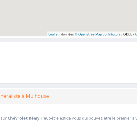
Leaflet
| données
© OpenStreetMap contributors
/ ODbL -
énéraliste à Mulhouse
 sur
Chevrolet Rémy
. Peut-être est-ce vous qui pouvez être le premier à