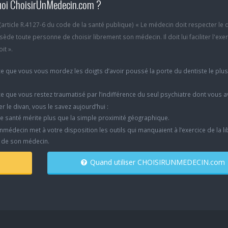
oi ChoisirUnMedecin.com ?
6 (article R.4127-6 du code de la santé publique) « Le médecin doit respecter le 
ède toute personne de choisir librement son médecin. Il doit lui faciliter l'exe
it ».
e que vous vous mordez les doigts d’avoir poussé la porte du dentiste le plu
e que vous restez traumatisé par l’indifférence du seul psychiatre dont vous 
er le divan, vous le savez aujourd’hui :
e santé mérite plus que la simple proximité géographique.
nmédecin met à votre disposition les outils qui manquaient à l’exercice de la li
x de son médecin.
Quand utiliser CHOISIRUNMEDECIN.com