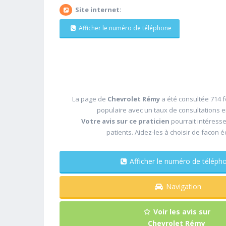
Site internet:
Afficher le numéro de téléphone
La page de
Chevrolet Rémy
a été consultée 714 f
populaire avec un taux de consultations 
Votre avis sur ce praticien
pourrait intéress
patients. Aidez-les à choisir de facon é
Afficher le numéro de télé
Navigation
Voir les avis sur
Chevrolet Rémy