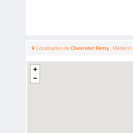
Localisation de
Chevrolet Rémy
, Médecin
+
−