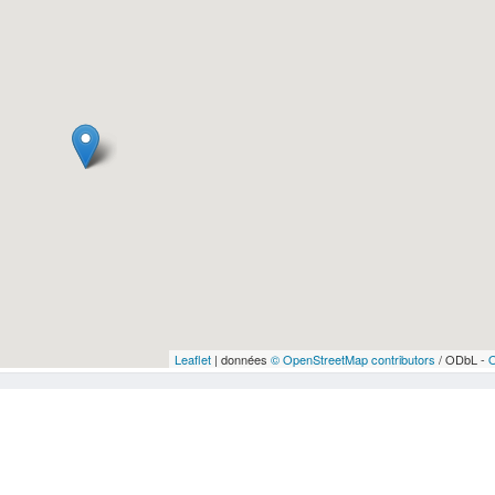
Leaflet
| données
© OpenStreetMap contributors
/ ODbL -