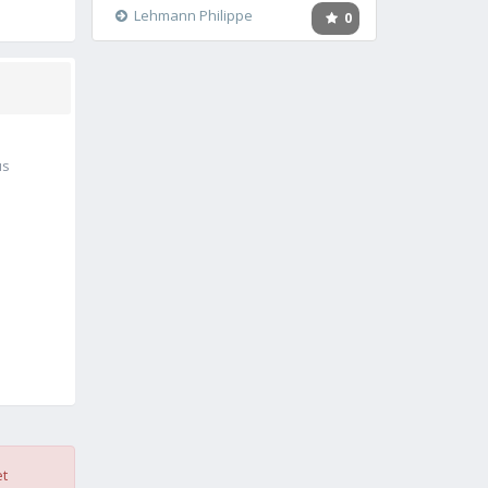
Lehmann Philippe
0
us
et