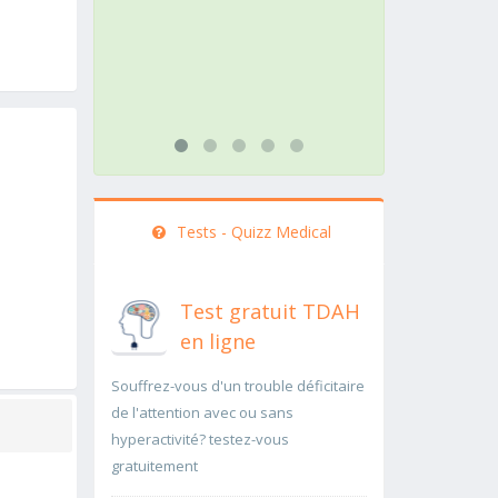
rapidement..Une auscultation de
rapid
bas
...lire
...lire plus
Tests - Quizz Medical
Test gratuit TDAH
en ligne
Souffrez-vous d'un trouble déficitaire
de l'attention avec ou sans
hyperactivité? testez-vous
gratuitement