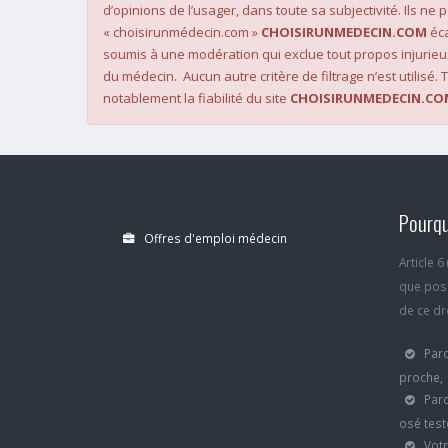
d’opinions de l’usager, dans toute sa subjectivité. Ils ne
« choisirunmédecin.com »
CHOISIRUNMEDECIN.COM
éca
soumis à une modération qui exclue tout propos injurieu
du médecin. Aucun autre critère de filtrage n’est utilisé. T
notablement la fiabilité du site
CHOISIRUNMEDECIN.CO
Pourqu
Offres d'emploi médecin
Article 
que poss
de ce dro
Parc
proche,
Parc
osé test
Votr