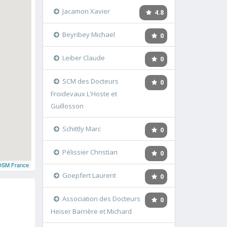
Jacamon Xavier
4.8
Beyribey Michael
0
Leiber Claude
0
SCM des Docteurs
0
Froidevaux L'Hoste et
Guillosson
Schittly Marc
0
Pélissier Christian
0
OSM France
Goepfert Laurent
0
Association des Docteurs
0
Heiser Barrière et Michard