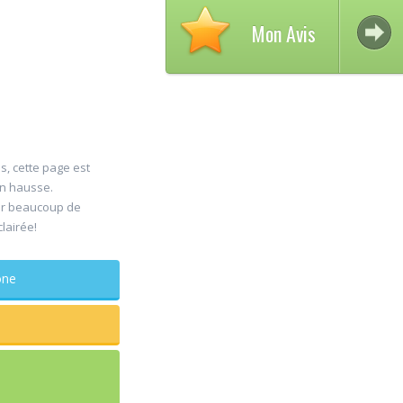
Mon Avis
s, cette page est
en hausse.
A
er beaucoup de
30
clairée!
D
Jul
C
maxillo
phone
Rapide et 
sagesse e
douleur
...lire plus