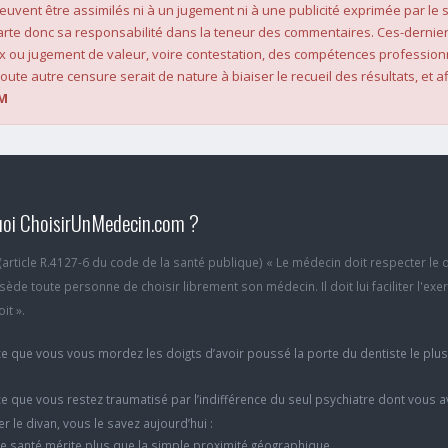
 peuvent être assimilés ni à un jugement ni à une publicité exprimée par le s
rte donc sa responsabilité dans la teneur des commentaires. Ces-dernier
x ou jugement de valeur, voire contestation, des compétences profession
oute autre censure serait de nature à biaiser le recueil des résultats, et af
M
oi ChoisirUnMedecin.com ?
6 (article R.4127-6 du code de la santé publique) « Le médecin doit respecter le 
ède toute personne de choisir librement son médecin. Il doit lui faciliter l'exe
it ».
e que vous vous mordez les doigts d’avoir poussé la porte du dentiste le plu
e que vous restez traumatisé par l’indifférence du seul psychiatre dont vous 
er le divan, vous le savez aujourd’hui :
e santé mérite plus que la simple proximité géographique.