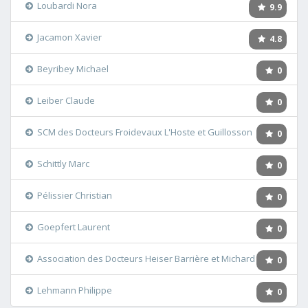
Loubardi Nora
9.9
Jacamon Xavier
4.8
Beyribey Michael
0
Leiber Claude
0
SCM des Docteurs Froidevaux L'Hoste et Guillosson
0
Schittly Marc
0
Pélissier Christian
0
Goepfert Laurent
0
Association des Docteurs Heiser Barrière et Michard
0
Lehmann Philippe
0