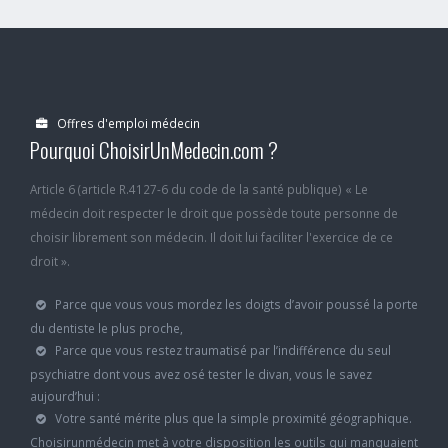
Offres d'emploi médecin
Pourquoi ChoisirUnMedecin.com ?
Article 6 (article R.4127-6 du code de la santé publique) « Le
médecin doit respecter le droit que possède toute personne de
choisir librement son médecin. Il doit lui faciliter l'exercice de ce
droit ».
Parce que vous vous mordez les doigts d’avoir poussé la porte
du dentiste le plus proche,
Parce que vous restez traumatisé par l’indifférence du seul
psychiatre dont vous avez osé tester le divan, vous le savez
aujourd’hui :
Votre santé mérite plus que la simple proximité géographique.
Choisirunmédecin met à votre disposition les outils qui manquaient