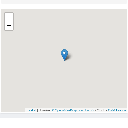
+
−
Leaflet
| données
© OpenStreetMap contributors
/ ODbL -
OSM France