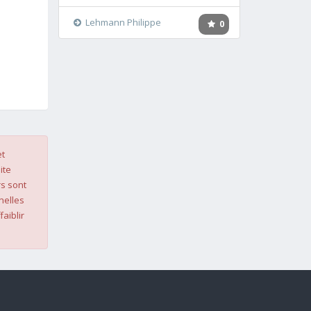
Lehmann Philippe
0
et
ite
s sont
nelles
faiblir