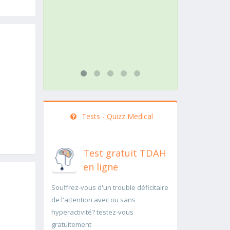
action doit être menée
pathologi
rapidement..Une auscultation de
rapideme
bas
...lire plus
...lire plus
Tests - Quizz Medical
Test gratuit TDAH
en ligne
Souffrez-vous d'un trouble déficitaire
de l'attention avec ou sans
hyperactivité? testez-vous
gratuitement