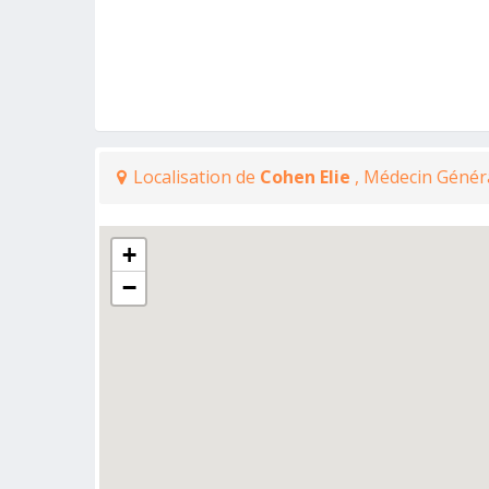
Localisation de
Cohen Elie
, Médecin Génér
+
−