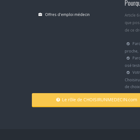
Pourqu
Offres d'emploi médecin
Article 
que poss
de ce dro
Parc
proche,
Parc
osé test
Votr
Choisiru
de choi
Le rôle de CHOISIRUNMEDECIN.com