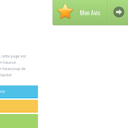
Mon Avis
, cette page est
en hausse.
Avis
er beaucoup de
30
clairée!
DEL
Jul
Chir
phone
maxillo-fa
Rapide et effi
sagesse extra
douleur
...lire plus