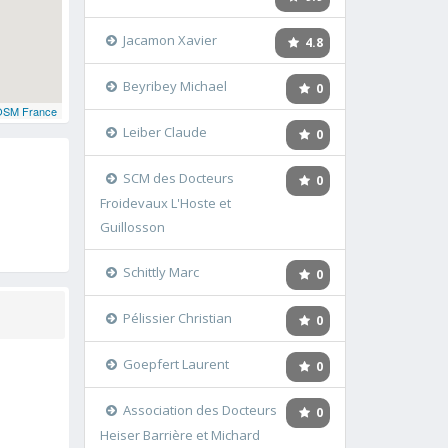
Jacamon Xavier
4.8
Beyribey Michael
0
OSM France
Leiber Claude
0
SCM des Docteurs
0
Froidevaux L'Hoste et
Guillosson
Schittly Marc
0
Pélissier Christian
0
Goepfert Laurent
0
Association des Docteurs
0
Heiser Barrière et Michard