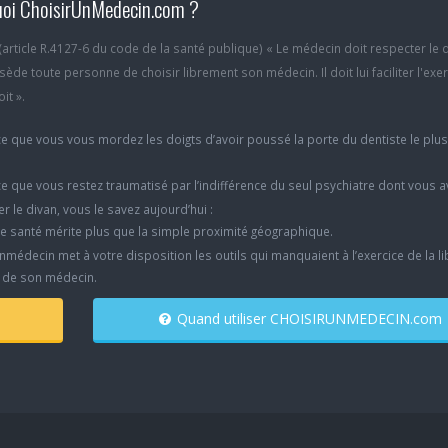
oi ChoisirUnMedecin.com ?
6 (article R.4127-6 du code de la santé publique) « Le médecin doit respecter le 
ède toute personne de choisir librement son médecin. Il doit lui faciliter l'exe
it ».
e que vous vous mordez les doigts d’avoir poussé la porte du dentiste le plu
e que vous restez traumatisé par l’indifférence du seul psychiatre dont vous 
er le divan, vous le savez aujourd’hui :
e santé mérite plus que la simple proximité géographique.
nmédecin met à votre disposition les outils qui manquaient à l’exercice de la li
x de son médecin.
Quand utiliser CHOISIRUNMEDECIN.com