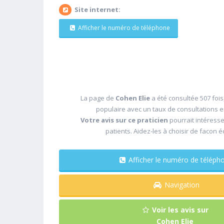
Site internet:
Afficher le numéro de téléphone
La page de
Cohen Elie
a été consultée 507 fois
populaire avec un taux de consultations 
Votre avis sur ce praticien
pourrait intéress
patients. Aidez-les à choisir de facon é
Afficher le numéro de télé
Navigation
Voir les avis sur
Cohen Elie