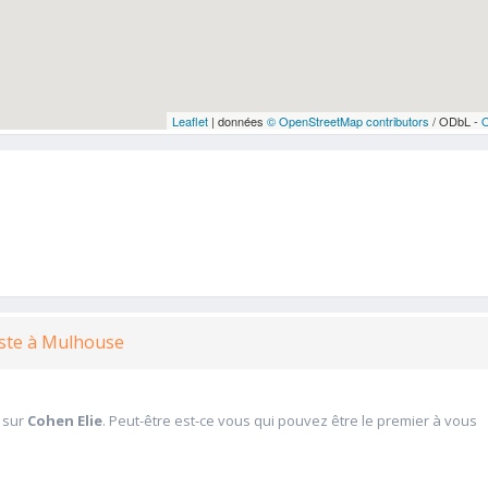
Leaflet
| données
© OpenStreetMap contributors
/ ODbL -
iste à Mulhouse
 sur
Cohen Elie
. Peut-être est-ce vous qui pouvez être le premier à vous