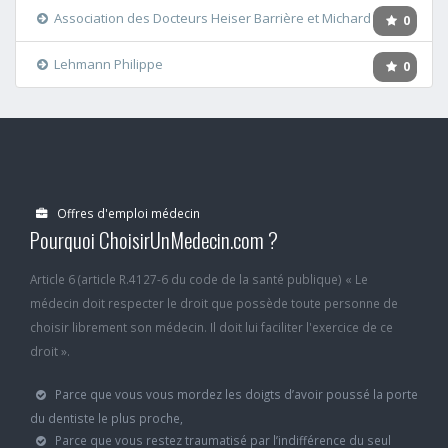
Association des Docteurs Heiser Barrière et Michard
0
Lehmann Philippe
0
Offres d'emploi médecin
Pourquoi ChoisirUnMedecin.com ?
Article 6 (article R.4127-6 du code de la santé publique) « Le
médecin doit respecter le droit que possède toute personne de
choisir librement son médecin. Il doit lui faciliter l'exercice de ce
droit ».
Parce que vous vous mordez les doigts d’avoir poussé la porte
du dentiste le plus proche,
Parce que vous restez traumatisé par l’indifférence du seul