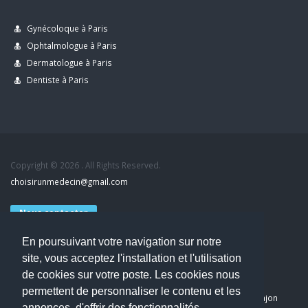
Gynécoloque à Paris
Ophtalmologue à Paris
Dermatologue à Paris
Dentiste à Paris
Copyright © 2026 . All Rights Reserved.
choisirunmedecin@gmail.com
Nous contacter
En poursuivant votre navigation sur notre
Accueil
site, vous acceptez l'installation et l'utilisation
Blog
de cookies sur votre poste. Les cookies nous
Mon compte
permettent de personnaliser le contenu et les
Dernier avis : PASCAL DELCAMPE, Chirurgien maxillo-faciale à Arpajon
annonces, d'offrir des fonctionnalités