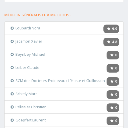
MÉDECIN GÉNÉRALISTE A MULHOUSE
Loubardi Nora
9.9
Jacamon Xavier
4.8
Beyribey Michael
0
Leiber Claude
0
SCM des Docteurs Froidevaux L'Hoste et Guillosson
0
Schittly Marc
0
Pélissier Christian
0
Goepfert Laurent
0