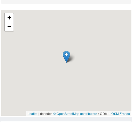
+
−
Leaflet
| données
© OpenStreetMap contributors
/ ODbL -
OSM France