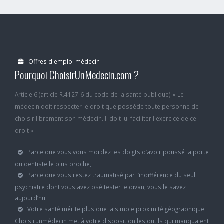
Offres d'emploi médecin
Pourquoi ChoisirUnMedecin.com ?
Article 6 (article R.4127-6 du code de la santé publique) « Le
médecin doit respecter le droit que possède toute personne de
choisir librement son médecin. Il doit lui faciliter l'exercice de ce
droit ».
Parce que vous vous mordez les doigts d’avoir poussé la porte
du dentiste le plus proche,
Parce que vous restez traumatisé par l’indifférence du seul
psychiatre dont vous avez osé tester le divan, vous le savez
aujourd’hui :
Votre santé mérite plus que la simple proximité géographique.
Choisirunmédecin met à votre disposition les outils qui manquaient