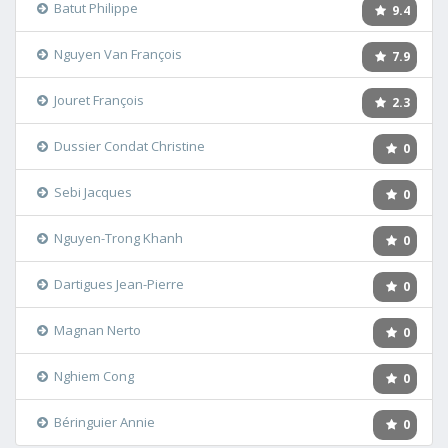
Batut Philippe
9.4
Nguyen Van François
7.9
Jouret François
2.3
Dussier Condat Christine
0
Sebi Jacques
0
Nguyen-Trong Khanh
0
Dartigues Jean-Pierre
0
Magnan Nerto
0
Nghiem Cong
0
Béringuier Annie
0