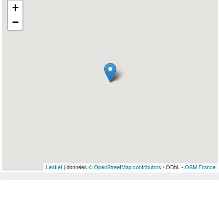
+
−
Leaflet
| données
© OpenStreetMap contributors
/ ODbL -
OSM France