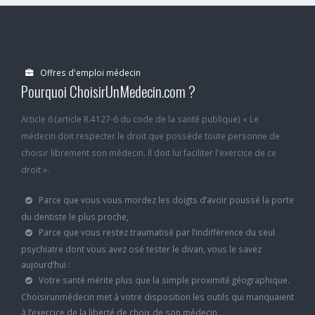
Offres d'emploi médecin
Pourquoi ChoisirUnMedecin.com ?
Article 6 (article R.4127-6 du code de la santé publique) « Le
médecin doit respecter le droit que possède toute personne de
choisir librement son médecin. Il doit lui faciliter l'exercice de ce
droit ».
Parce que vous vous mordez les doigts d’avoir poussé la porte
du dentiste le plus proche,
Parce que vous restez traumatisé par l’indifférence du seul
psychiatre dont vous avez osé tester le divan, vous le savez
aujourd’hui :
Votre santé mérite plus que la simple proximité géographique.
Choisirunmédecin met à votre disposition les outils qui manquaient
à l’exercice de la liberté de choix de son médecin.