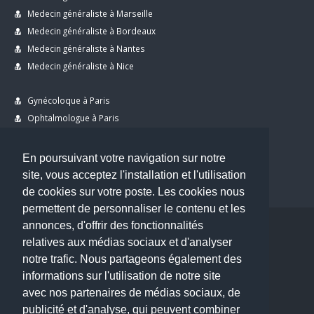
Medecin généraliste à Marseille
Medecin généraliste à Bordeaux
Medecin généraliste à Nantes
Medecin généraliste à Nice
Gynécoloque à Paris
Ophtalmologue à Paris
Dermatologue à Paris
Dentiste à Paris
En poursuivant votre navigation sur notre
site, vous acceptez l'installation et l'utilisation
de cookies sur votre poste. Les cookies nous
permettent de personnaliser le contenu et les
annonces, d'offrir des fonctionnalités
Copyright © 2026 . All Rights Reserved.
relatives aux médias sociaux et d'analyser
choisirunmedecin@gmail.com
notre trafic. Nous partageons également des
informations sur l'utilisation de notre site
Nous contacter
avec nos partenaires de médias sociaux, de
publicité et d'analyse, qui peuvent combiner