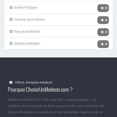
André Philippe
0
Sturtzer Jean-Marie
0
Frey Jean-Michel
0
Quinta Adélaîde
0
Offres d'emploi médecin
Pourquoi ChoisirUnMedecin.com ?
Article 6 (article R.4127-6 du code de la santé publique) « Le
médecin doit respecter le droit que possède toute personne de
choisir librement son médecin. Il doit lui faciliter l'exercice de ce