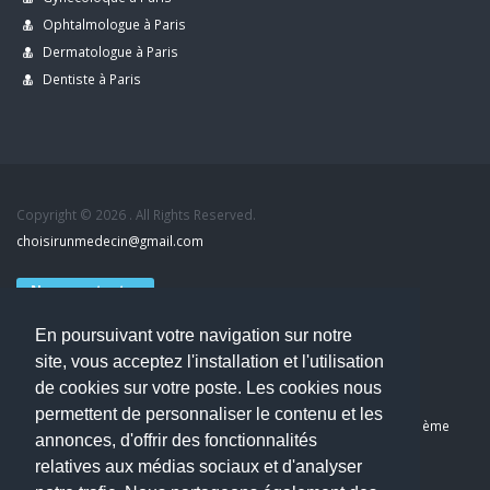
Ophtalmologue à Paris
Dermatologue à Paris
Dentiste à Paris
Copyright © 2026 . All Rights Reserved.
choisirunmedecin@gmail.com
Nous contacter
En poursuivant votre navigation sur notre
Accueil
site, vous acceptez l'installation et l'utilisation
Blog
de cookies sur votre poste. Les cookies nous
Mon compte
permettent de personnaliser le contenu et les
Dernier avis : Kassab Mourad, Chirurgien orthopédiste à Paris 11ème
annonces, d'offrir des fonctionnalités
Mentions légales
relatives aux médias sociaux et d'analyser
Politique de confidentialité