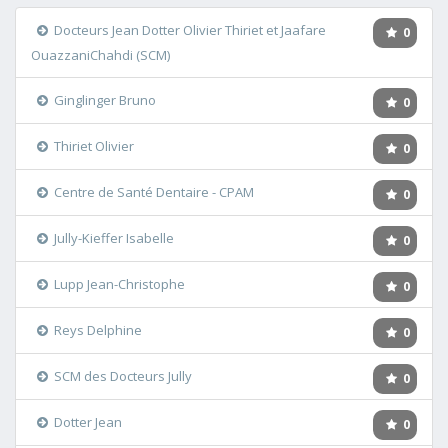
Docteurs Jean Dotter Olivier Thiriet et Jaafare
0
OuazzaniChahdi (SCM)
Ginglinger Bruno
0
Thiriet Olivier
0
Centre de Santé Dentaire - CPAM
0
Jully-Kieffer Isabelle
0
Lupp Jean-Christophe
0
Reys Delphine
0
SCM des Docteurs Jully
0
Dotter Jean
0