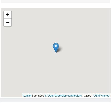
+
−
Leaflet
| données
© OpenStreetMap contributors
/ ODbL -
OSM France