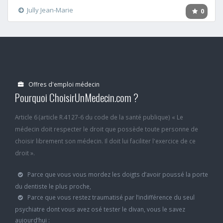
Jully Jean-Marie
0
Offres d'emploi médecin
Pourquoi ChoisirUnMedecin.com ?
Article 6 (article R.4127-6 du code de la santé publique) « Le
médecin doit respecter le droit que possède toute personne de
choisir librement son médecin. Il doit lui faciliter l'exercice de ce
droit ».
Parce que vous vous mordez les doigts d’avoir poussé la porte
du dentiste le plus proche,
Parce que vous restez traumatisé par l’indifférence du seul
psychiatre dont vous avez osé tester le divan, vous le savez
aujourd’hui :