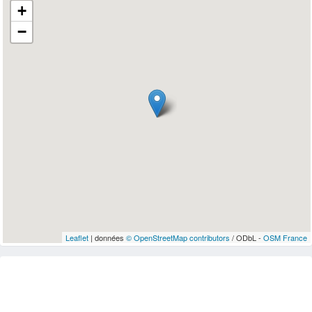
+
−
Leaflet
| données
© OpenStreetMap contributors
/ ODbL -
OSM France