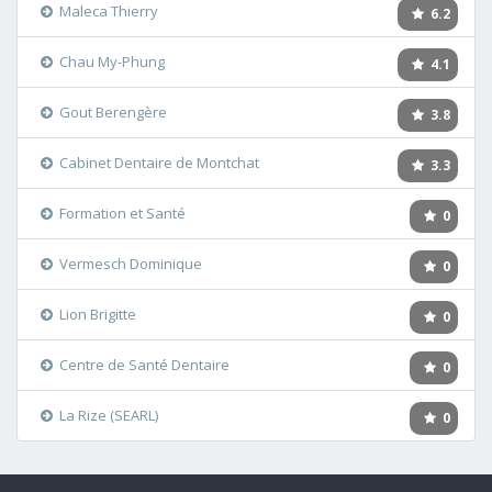
Maleca Thierry
6.2
Chau My-Phung
4.1
Gout Berengère
3.8
Cabinet Dentaire de Montchat
3.3
Formation et Santé
0
Vermesch Dominique
0
Lion Brigitte
0
Centre de Santé Dentaire
0
La Rize (SEARL)
0