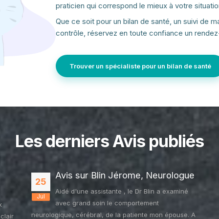
praticien qui correspond le mieux à votre situati
Que ce soit pour un bilan de santé, un suivi de 
contrôle, réservez en toute confiance un rende
Trouver un spécialiste pour un bilan de santé
Les derniers Avis publiés
Avis sur Blin Jérome, Neurologue
25
Aidé d'une assistante , le Dr Blin a examiné
Jul
avec grand soin le comportement
x
neurologique, cérébral, de la patiente mon épouse. A
clair