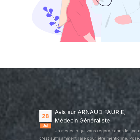
AMPE,
Avis sur ARNAUD FAURIE,
28
e
Médecin Généraliste
Jul
agesse
Un médecin qui vous regarde dans les yeu
c'est suffisamment rare pour être mentionné. Posé,