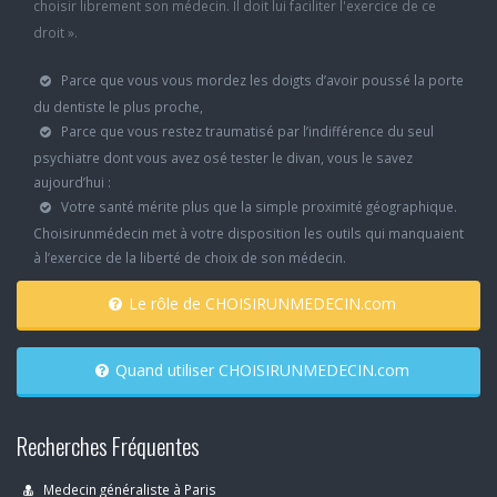
choisir librement son médecin. Il doit lui faciliter l'exercice de ce
droit ».
Parce que vous vous mordez les doigts d’avoir poussé la porte
du dentiste le plus proche,
Parce que vous restez traumatisé par l’indifférence du seul
psychiatre dont vous avez osé tester le divan, vous le savez
aujourd’hui :
Votre santé mérite plus que la simple proximité géographique.
Choisirunmédecin met à votre disposition les outils qui manquaient
à l’exercice de la liberté de choix de son médecin.
Le rôle de CHOISIRUNMEDECIN.com
Quand utiliser CHOISIRUNMEDECIN.com
Recherches Fréquentes
Medecin généraliste à Paris