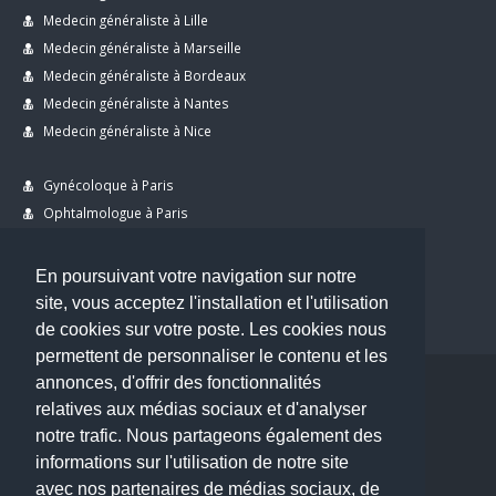
Medecin généraliste à Lille
Medecin généraliste à Marseille
Medecin généraliste à Bordeaux
Medecin généraliste à Nantes
Medecin généraliste à Nice
Gynécoloque à Paris
Ophtalmologue à Paris
Dermatologue à Paris
Dentiste à Paris
En poursuivant votre navigation sur notre
site, vous acceptez l'installation et l'utilisation
de cookies sur votre poste. Les cookies nous
permettent de personnaliser le contenu et les
annonces, d'offrir des fonctionnalités
Copyright © 2026 . All Rights Reserved.
relatives aux médias sociaux et d'analyser
choisirunmedecin@gmail.com
notre trafic. Nous partageons également des
informations sur l'utilisation de notre site
Nous contacter
avec nos partenaires de médias sociaux, de