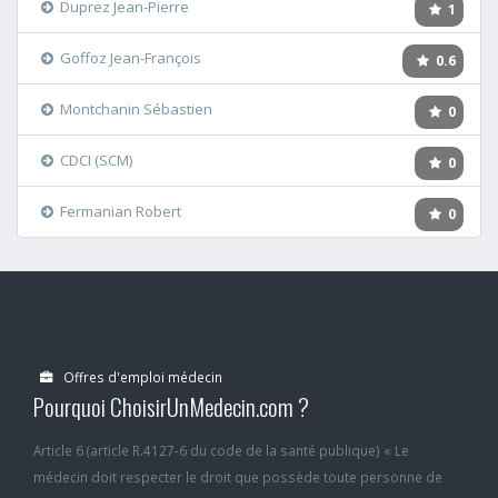
Duprez Jean-Pierre
1
Goffoz Jean-François
0.6
Montchanin Sébastien
0
CDCI (SCM)
0
Fermanian Robert
0
Offres d'emploi médecin
Pourquoi ChoisirUnMedecin.com ?
Article 6 (article R.4127-6 du code de la santé publique) « Le
médecin doit respecter le droit que possède toute personne de