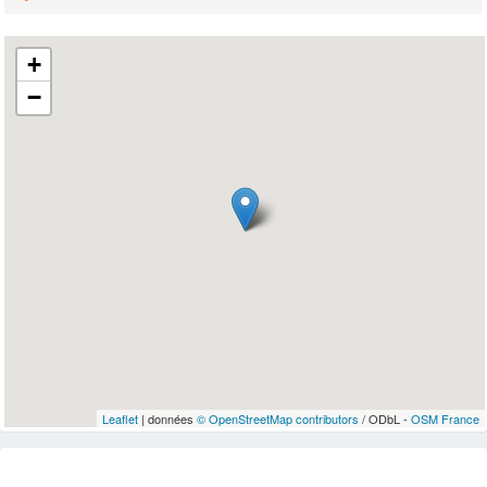
+
−
Leaflet
| données
© OpenStreetMap contributors
/ ODbL -
OSM France