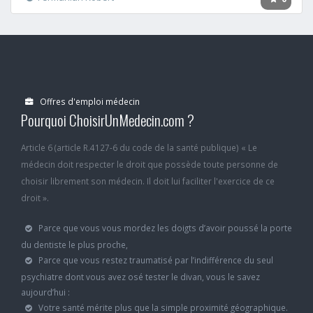
Offres d'emploi médecin
Pourquoi ChoisirUnMedecin.com ?
Article 6 (article R.4127-6 du code de la santé publique) « Le
médecin doit respecter le droit que possède toute personne de
choisir librement son médecin. Il doit lui faciliter l'exercice de ce
droit ».
Parce que vous vous mordez les doigts d’avoir poussé la porte
du dentiste le plus proche,
Parce que vous restez traumatisé par l’indifférence du seul
psychiatre dont vous avez osé tester le divan, vous le savez
aujourd’hui :
Votre santé mérite plus que la simple proximité géographique.