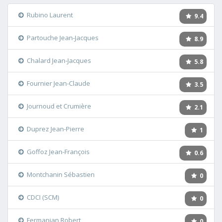
Rubino Laurent
9.4
Partouche Jean-Jacques
8.9
Chalard Jean-Jacques
5.8
Fournier Jean-Claude
3.5
Journoud et Crumière
2.1
Duprez Jean-Pierre
1
Goffoz Jean-François
0.6
Montchanin Sébastien
0
CDCI (SCM)
0
Fermanian Robert
0