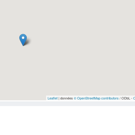
Leaflet
| données
© OpenStreetMap contributors
/ ODbL -