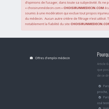
d’opinions de l’usager, dans toute sa subjectivité. Ils ne
« choisirunmédecin.com »
CHOISIRUNMEDECIN.COM
éca
soumis à une modération qui exclue tout propos injurieu
du médecin. Aucun autre critère de filtrage n’est utilisé. T
notablement la fiabilité du site
CHOISIRUNMEDECIN.CO
Pourqu
Offres d'emploi médecin
Article 
que poss
de ce dro
Parc
proche,
Parc
osé test
Votr