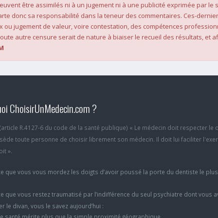
 peuvent être assimilés ni à un jugement ni à une publicité exprimée par le s
rte donc sa responsabilité dans la teneur des commentaires. Ces-dernier
x ou jugement de valeur, voire contestation, des compétences profession
oute autre censure serait de nature à biaiser le recueil des résultats, et af
M
oi ChoisirUnMedecin.com ?
6 (article R.4127-6 du code de la santé publique) « Le médecin doit respecter le 
ède toute personne de choisir librement son médecin. Il doit lui faciliter l'exe
it ».
e que vous vous mordez les doigts d’avoir poussé la porte du dentiste le plu
e que vous restez traumatisé par l’indifférence du seul psychiatre dont vous 
er le divan, vous le savez aujourd’hui :
e santé mérite plus que la simple proximité géographique.