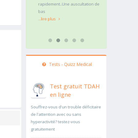
rapidement..Une auscultation de
rapidement p
bas
...lire plus
...lire plus
Tests - Quizz Medical
Test gratuit TDAH
en ligne
Souffrez-vous d'un trouble déficitaire
de l'attention avec ou sans
hyperactivité? testez-vous
gratuitement