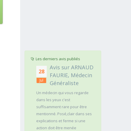
Les derniers avis publiés
r PASCAL
Avis sur ARNAUD
Avis 
28
25
PE,
FAURIE, Médecin
Jéro
Jul
Jul
ien
Généraliste
Neur
le
Un médecin qui vous regarde
Aidé d'une assi
dans les yeux c'est
a examiné ave
 2 dents de
suffisamment rare pour être
comportement
 aucune
mentionné. Posé,clair dans ses
cérébral, de l
explications et ferme si une
épouse. A aus
action doit être menée
pathologie rar