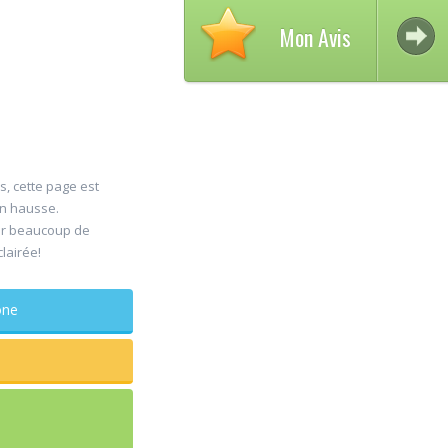
Mon Avis
s, cette page est
en hausse.
Avis su
er beaucoup de
30
clairée!
DELCAM
Jul
Chirurg
maxillo-facia
phone
Rapide et efficace
sagesse extraites
douleur
...lire plus