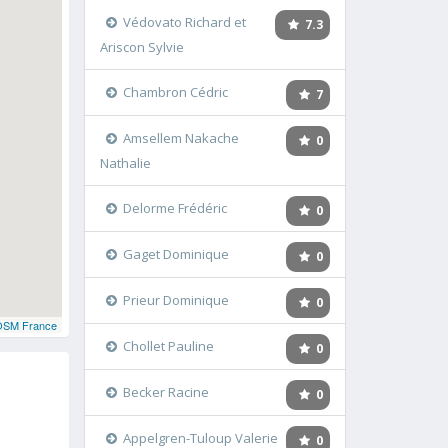
Védovato Richard et
7.3
Ariscon Sylvie
Chambron Cédric
7
Amsellem Nakache
0
Nathalie
Delorme Frédéric
0
Gaget Dominique
0
Prieur Dominique
0
OSM France
Chollet Pauline
0
Becker Racine
0
Appelgren-Tuloup Valerie
0