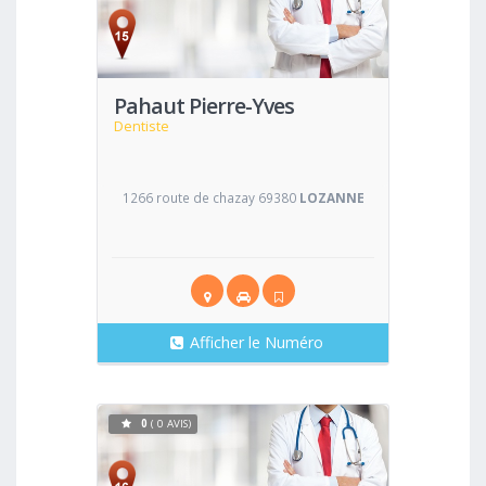
Voir
Pahaut Pierre-Yves
Dentiste
1266 route de chazay 69380
LOZANNE
Afficher le Numéro
0
( 0 AVIS)
Voir