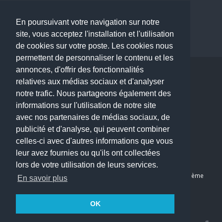
Dermatologue à Paris
Dentiste à Paris
En poursuivant votre navigation sur notre
site, vous acceptez l'installation et l'utilisation
de cookies sur votre poste. Les cookies nous
permettent de personnaliser le contenu et les
annonces, d'offrir des fonctionnalités
Copyright © 2026 . All Rights Reserved.
relatives aux médias sociaux et d'analyser
choisirunmedecin@gmail.com
notre trafic. Nous partageons également des
informations sur l'utilisation de notre site
Nous contacter
avec nos partenaires de médias sociaux, de
publicité et d'analyse, qui peuvent combiner
Accueil
celles-ci avec d'autres informations que vous
Blog
leur avez fournies ou qu'ils ont collectées
Mon compte
lors de votre utilisation de leurs services.
Dernier avis : Kassab Mourad, Chirurgien orthopédiste à Paris 11ème
En savoir plus
Mentions légales
Politique de confidentialité
OK