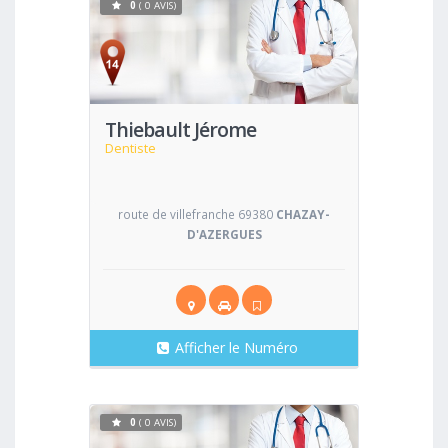
0
( 0 AVIS)
Voir
Thiebault Jérome
Dentiste
route de villefranche 69380
CHAZAY-
D'AZERGUES
Afficher le Numéro
0
( 0 AVIS)