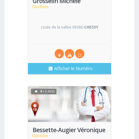
Grosselin Michèle
Dentiste
route de la vallee 69380
CHESSY
Afficher le Numéro
0
( 0 AVIS)
Voir
Bessette-Augier Véronique
Dentiste