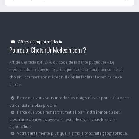
Offres d'emploi médecin
Pourquoi ChoisirUnMedecin.com ?
Article 6 (article R.4127-6 du code de la santé publique) « Le
médecin doit respecter le droit que possède toute personne de
choisir librement son médecin. Il doit lui faciliter l'exercice de ce
droit ».
Parce que vous vous mordez les doigts d’avoir poussé la porte
du dentiste le plus proche,
Parce que vous restez traumatisé par l’indifférence du seul
psychiatre dont vous avez osé tester le divan, vous le savez
aujourd’hui :
Votre santé mérite plus que la simple proximité géographique.