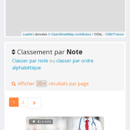
Leaflet
| données
© OpenStreetMap contributors
/ ODbL -
OSM France
Classement par
Note
Classer par note
ou
classer par ordre
alphabétique
Afficher
résultats par page
1
2
0
( 0 AVIS)