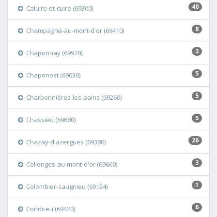
40
Caluire-et-cuire (69300)
8
Champagne-au-mont-d'or (69410)
3
Chaponnay (69970)
5
Chaponost (69630)
5
Charbonnières-les-bains (69260)
5
Chassieu (69680)
26
Chazay-d'azergues (69380)
3
Collonges-au-mont-d'or (69660)
1
Colombier-saugnieu (69124)
6
Condrieu (69420)