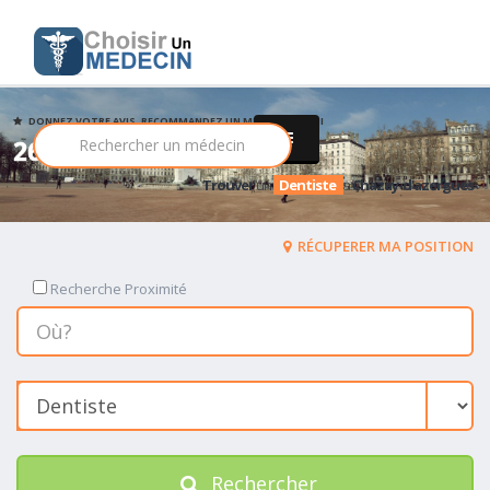
DONNEZ VOTRE AVIS, RECOMMANDEZ UN MEDECIN PARMI
26 Dentiste
Trouver
un
Dentiste
a
Chazay-d'azergues
RÉCUPERER MA POSITION
Recherche Proximité
Rechercher