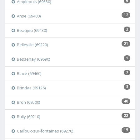
6
Amplepuis (69550)
12
Anse (69480)
3
Beaujeu (69430)
21
Belleville (69220)
1
Bessenay (69690)
7
Blacé (69460)
3
Brindas (69126)
40
Bron (69500)
22
Bully (69210)
15
Cailloux-sur-fontaines (69270)