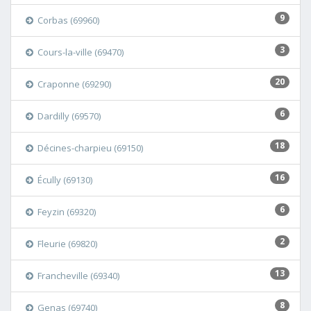
9
Corbas (69960)
3
Cours-la-ville (69470)
20
Craponne (69290)
6
Dardilly (69570)
18
Décines-charpieu (69150)
16
Écully (69130)
6
Feyzin (69320)
2
Fleurie (69820)
13
Francheville (69340)
8
Genas (69740)