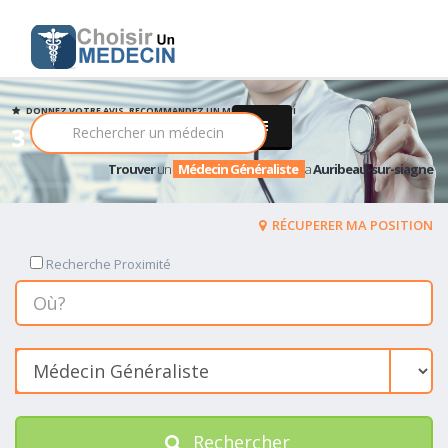
DONNEZ VOTRE AVIS, RECOMMANDEZ UN MEDECIN PARMI
3 Médecin Généraliste
Trouver
un
Médecin Généraliste
a
Auribeau-sur-siagne
RÉCUPERER MA POSITION
Recherche Proximité
Rechercher