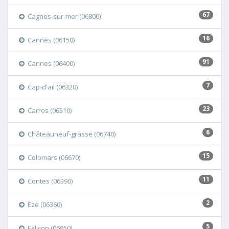
67
Cagnes-sur-mer (06800)
16
Cannes (06150)
91
Cannes (06400)
7
Cap-d'ail (06320)
23
Carros (06510)
6
Châteauneuf-grasse (06740)
15
Colomars (06670)
11
Contes (06390)
2
Èze (06360)
5
Falicon (06950)