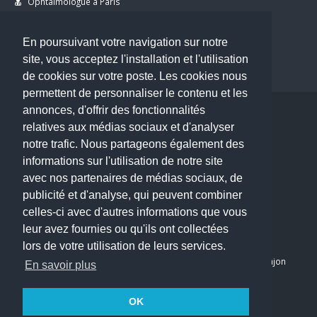
Ophtalmologue à Paris
Dermatologue à Paris
Dentiste à Paris
En poursuivant votre navigation sur notre
site, vous acceptez l'installation et l'utilisation
de cookies sur votre poste. Les cookies nous
permettent de personnaliser le contenu et les
annonces, d'offrir des fonctionnalités
Copyright © 2026 . All Rights Reserved.
relatives aux médias sociaux et d'analyser
choisirunmedecin@gmail.com
notre trafic. Nous partageons également des
informations sur l'utilisation de notre site
Nous contacter
avec nos partenaires de médias sociaux, de
publicité et d'analyse, qui peuvent combiner
Accueil
celles-ci avec d'autres informations que vous
Blog
leur avez fournies ou qu'ils ont collectées
Mon compte
lors de votre utilisation de leurs services.
Dernier avis : PASCAL DELCAMPE, Chirurgien maxillo-faciale à Arpajon
En savoir plus
Mentions légales
Politique de confidentialité
OK