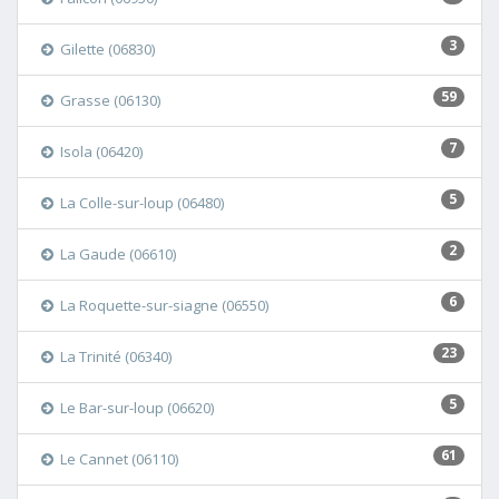
3
Gilette (06830)
59
Grasse (06130)
7
Isola (06420)
5
La Colle-sur-loup (06480)
2
La Gaude (06610)
6
La Roquette-sur-siagne (06550)
23
La Trinité (06340)
5
Le Bar-sur-loup (06620)
61
Le Cannet (06110)