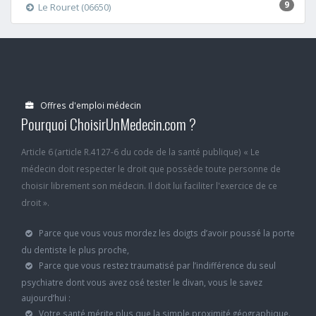
9
Le Rouret (06650)
Offres d'emploi médecin
Pourquoi ChoisirUnMedecin.com ?
Article 6 (article R.4127-6 du code de la santé publique) « Le
médecin doit respecter le droit que possède toute personne de
choisir librement son médecin. Il doit lui faciliter l'exercice de ce
droit ».
Parce que vous vous mordez les doigts d’avoir poussé la porte
du dentiste le plus proche,
Parce que vous restez traumatisé par l’indifférence du seul
psychiatre dont vous avez osé tester le divan, vous le savez
aujourd’hui :
Votre santé mérite plus que la simple proximité géographique.