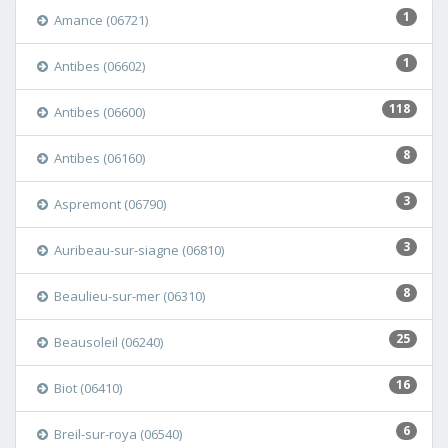
1
Amance (06721)
1
Antibes (06602)
118
Antibes (06600)
8
Antibes (06160)
3
Aspremont (06790)
3
Auribeau-sur-siagne (06810)
8
Beaulieu-sur-mer (06310)
25
Beausoleil (06240)
16
Biot (06410)
6
Breil-sur-roya (06540)