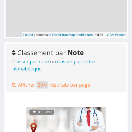
Leaflet
| données
© OpenStreetMap contributors
/ ODbL -
OSM France
Classement par
Note
Classer par note
ou
classer par ordre
alphabétique
Afficher
résultats par page
0
( 0 AVIS)
Voir