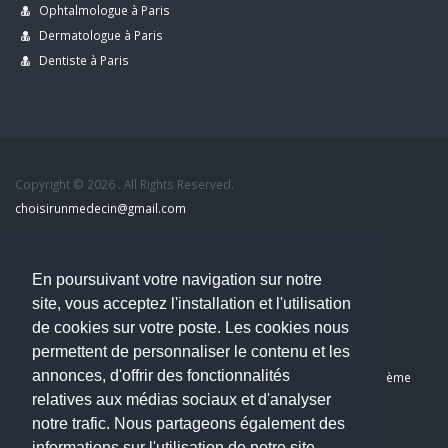
Ophtalmologue à Paris
Dermatologue à Paris
Dentiste à Paris
Copyright © 2026 . All Rights Reserved.
choisirunmedecin@gmail.com
Nous contacter
En poursuivant votre navigation sur notre
site, vous acceptez l'installation et l'utilisation
Accueil
de cookies sur votre poste. Les cookies nous
Blog
permettent de personnaliser le contenu et les
Mon compte
annonces, d'offrir des fonctionnalités
Dernier avis : Kassab Mourad, Chirurgien orthopédiste à Paris 11ème
relatives aux médias sociaux et d'analyser
Mentions légales
notre trafic. Nous partageons également des
Politique de confidentialité
informations sur l'utilisation de notre site