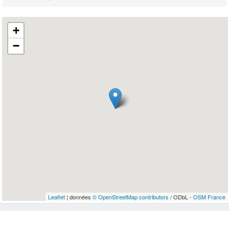
+
−
Leaflet
| données
© OpenStreetMap contributors
/ ODbL -
OSM France