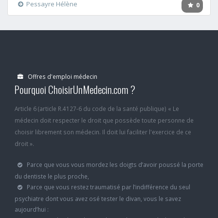
Pessayre Hélène
0
Offres d'emploi médecin
Pourquoi ChoisirUnMedecin.com ?
Article 6 (article R.4127-6 du code de la santé publique) « Le
médecin doit respecter le droit que possède toute personne de
choisir librement son médecin. Il doit lui faciliter l'exercice de ce
droit ».
Parce que vous vous mordez les doigts d’avoir poussé la porte
du dentiste le plus proche,
Parce que vous restez traumatisé par l’indifférence du seul
psychiatre dont vous avez osé tester le divan, vous le savez
aujourd’hui :