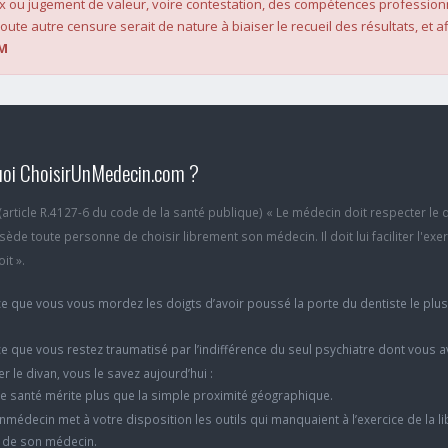
x ou jugement de valeur, voire contestation, des compétences profession
oute autre censure serait de nature à biaiser le recueil des résultats, et af
M
oi ChoisirUnMedecin.com ?
6 (article R.4127-6 du code de la santé publique) « Le médecin doit respecter le 
ède toute personne de choisir librement son médecin. Il doit lui faciliter l'exe
it ».
e que vous vous mordez les doigts d’avoir poussé la porte du dentiste le plu
e que vous restez traumatisé par l’indifférence du seul psychiatre dont vous 
er le divan, vous le savez aujourd’hui :
e santé mérite plus que la simple proximité géographique.
nmédecin met à votre disposition les outils qui manquaient à l’exercice de la li
x de son médecin.