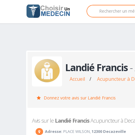
Landié Francis
-
Accueil
/
Acupuncteur à De
Donnez votre avis sur Landié Francis
Avis sur le
Landié Francis
Acupuncteur à Decazev
Adresse:
PLACE WILSON,
12300 Decazeville