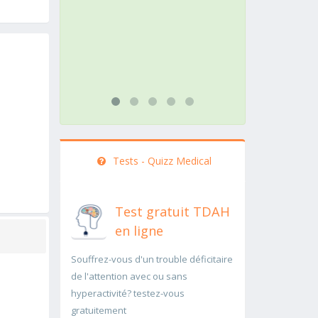
action doit être menée
pathol
rapidement..Une auscultation de
rapide
bas
...lire 
...lire plus
Tests - Quizz Medical
Test gratuit TDAH
en ligne
Souffrez-vous d'un trouble déficitaire
de l'attention avec ou sans
hyperactivité? testez-vous
gratuitement