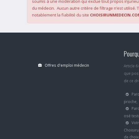
soumis à une modération qui exclue tout propos injurieu
du médecin. Aucun autre critère de filtrage n’est utilisé. T
notablement la fiabilité du site
CHOISIRUNMEDECIN.CO
Pourqu
Offres d'emploi médecin
Article 
que poss
de ce dro
Parc
proche,
Parc
osé test
Votr
Choisiru
de choi