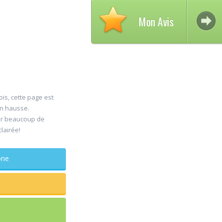
Mon Avis
ois, cette page est
en hausse.
Av
er beaucoup de
30
clairée!
D
Jul
Ch
phone
maxillo-
Rapide et e
sagesse ex
douleur
...lire plus