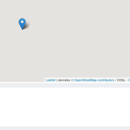
Leaflet
| données
© OpenStreetMap contributors
/ ODbL -