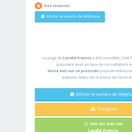
Site internet:
Afficher le numéro de téléphone
La page de
Landié Francis
a été consultée 2266 f
populaire avec un taux de consultations 
Votre avis sur ce praticien
pourrait intéress
patients. Aidez-les à choisir de facon é
Afficher le numéro de télé
Navigation
Voir les avis sur
Landié Francis