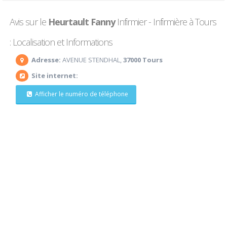
Avis sur le
Heurtault Fanny
Infirmier - Infirmière à Tours
: Localisation et Informations
Adresse:
AVENUE STENDHAL,
37000 Tours
Site internet:
Afficher le numéro de téléphone