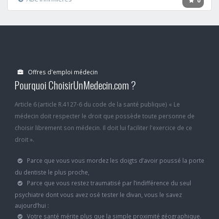
0
Offres d'emploi médecin
Pourquoi ChoisirUnMedecin.com ?
Article 6 (article R.4127-6 du code de la santé publique) « Le
médecin doit respecter le droit que possède toute personne de
choisir librement son médecin. Il doit lui faciliter l'exercice de ce
droit ».
Parce que vous vous mordez les doigts d’avoir poussé la porte
du dentiste le plus proche,
Parce que vous restez traumatisé par l’indifférence du seul
psychiatre dont vous avez osé tester le divan, vous le savez
aujourd’hui :
Votre santé mérite plus que la simple proximité géographique.