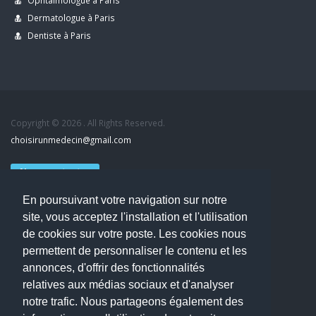
Ophtalmologue à Paris
Dermatologue à Paris
Dentiste à Paris
Copyright © 2026 . All Rights Reserved.
choisirunmedecin@gmail.com
Nous contacter
En poursuivant votre navigation sur notre
Accueil
site, vous acceptez l'installation et l'utilisation
Blog
de cookies sur votre poste. Les cookies nous
Mon compte
permettent de personnaliser le contenu et les
Dernier avis : MOUNIA HOUSSAIM, Psychiatre à Guérande
annonces, d'offrir des fonctionnalités
Mentions légales
relatives aux médias sociaux et d'analyser
Politique de confidentialité
notre trafic. Nous partageons également des