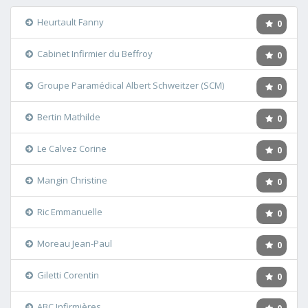
Heurtault Fanny
0
Cabinet Infirmier du Beffroy
0
Groupe Paramédical Albert Schweitzer (SCM)
0
Bertin Mathilde
0
Le Calvez Corine
0
Mangin Christine
0
Ric Emmanuelle
0
Moreau Jean-Paul
0
Giletti Corentin
0
ABC Infirmières