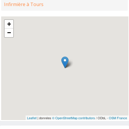
Infirmière à Tours
+
−
Leaflet
| données
© OpenStreetMap contributors
/ ODbL -
OSM France