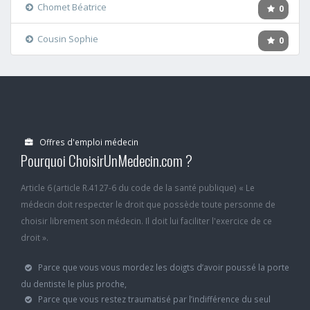
Chomet Béatrice
0
Cousin Sophie
0
Offres d'emploi médecin
Pourquoi ChoisirUnMedecin.com ?
Article 6 (article R.4127-6 du code de la santé publique) « Le
médecin doit respecter le droit que possède toute personne de
choisir librement son médecin. Il doit lui faciliter l'exercice de ce
droit ».
Parce que vous vous mordez les doigts d’avoir poussé la porte
du dentiste le plus proche,
Parce que vous restez traumatisé par l’indifférence du seul