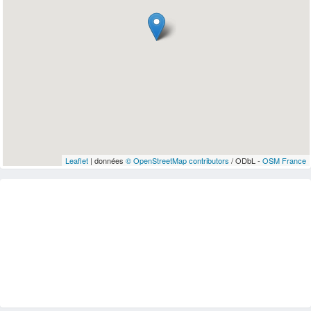
Leaflet
| données
© OpenStreetMap contributors
/ ODbL -
OSM France