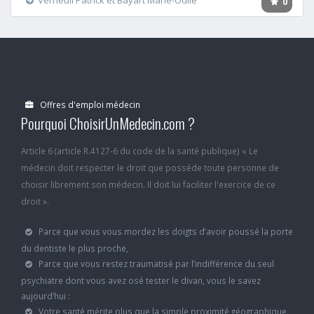
Verneuil Patrick et Bayart Marie-Odile
0
Offres d'emploi médecin
Pourquoi ChoisirUnMedecin.com ?
Article 6 (article R.4127-6 du code de la santé publique) « Le
médecin doit respecter le droit que possède toute personne de
choisir librement son médecin. Il doit lui faciliter l'exercice de ce
droit ».
Parce que vous vous mordez les doigts d’avoir poussé la porte
du dentiste le plus proche,
Parce que vous restez traumatisé par l’indifférence du seul
psychiatre dont vous avez osé tester le divan, vous le savez
aujourd’hui :
Votre santé mérite plus que la simple proximité géographique.