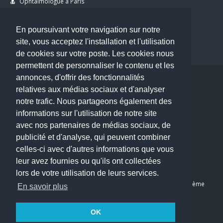
Ophtalmologue à Paris
Dermatologue à Paris
Dentiste à Paris
En poursuivant votre navigation sur notre
site, vous acceptez l'installation et l'utilisation
de cookies sur votre poste. Les cookies nous
permettent de personnaliser le contenu et les
annonces, d'offrir des fonctionnalités
Copyright © 2026 . All Rights Reserved.
relatives aux médias sociaux et d'analyser
choisirunmedecin@gmail.com
notre trafic. Nous partageons également des
informations sur l'utilisation de notre site
Nous contacter
avec nos partenaires de médias sociaux, de
publicité et d'analyse, qui peuvent combiner
Accueil
celles-ci avec d'autres informations que vous
Blog
leur avez fournies ou qu'ils ont collectées
Mon compte
lors de votre utilisation de leurs services.
Dernier avis : Kassab Mourad, Chirurgien orthopédiste à Paris 11ème
En savoir plus
Mentions légales
Politique de confidentialité
OK