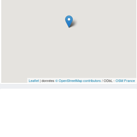
Leaflet
| données
© OpenStreetMap contributors
/ ODbL -
OSM France