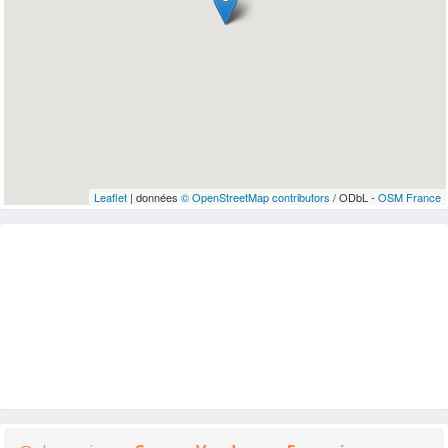
Leaflet
| données
© OpenStreetMap contributors
/ ODbL -
OSM France