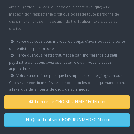
Article 6 (article R.4127-6 du code de la santé publique) « Le
médecin doit respecter le droit que possède toute personne de
choisir librement son médecin. Il doit lui faciliter l'exercice de ce
droit ».
Parce que vous vous mordez les doigts d’avoir poussé la porte
du dentiste le plus proche,
Parce que vous restez traumatisé par l’indifférence du seul
psychiatre dont vous avez osé tester le divan, vous le savez
aujourd’hui :
Votre santé mérite plus que la simple proximité géographique.
Choisirunmédecin met à votre disposition les outils qui manquaient
à l’exercice de la liberté de choix de son médecin.
Le rôle de CHOISIRUNMEDECIN.com
Quand utiliser CHOISIRUNMEDECIN.com