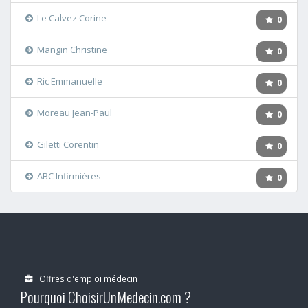
Le Calvez Corine
0
Mangin Christine
0
Ric Emmanuelle
0
Moreau Jean-Paul
0
Giletti Corentin
0
ABC Infirmières
0
Offres d'emploi médecin
Pourquoi ChoisirUnMedecin.com ?