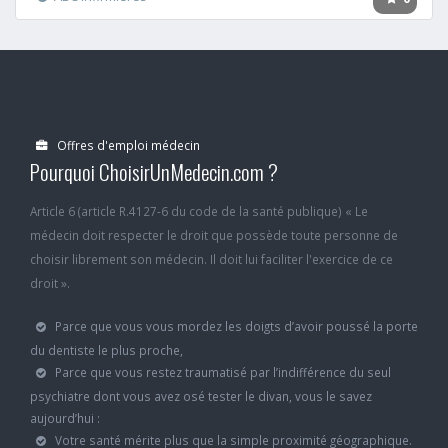
Offres d'emploi médecin
Pourquoi ChoisirUnMedecin.com ?
Article 6 (article R.4127-6 du code de la santé publique) « Le
médecin doit respecter le droit que possède toute personne de
choisir librement son médecin. Il doit lui faciliter l'exercice de ce
droit ».
Parce que vous vous mordez les doigts d’avoir poussé la porte
du dentiste le plus proche,
Parce que vous restez traumatisé par l’indifférence du seul
psychiatre dont vous avez osé tester le divan, vous le savez
aujourd’hui :
Votre santé mérite plus que la simple proximité géographique.