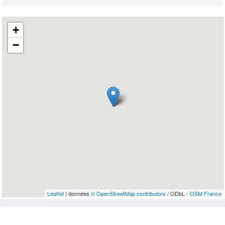
+
−
Leaflet
| données
© OpenStreetMap contributors
/ ODbL -
OSM France