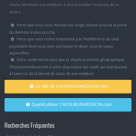
choisir librement son médecin. Il doit lui faciliter l'exercice de ce
droit ».
Parce que vous vous mordez les doigts d’avoir poussé la porte
du dentiste le plus proche,
Parce que vous restez traumatisé par l’indifférence du seul
psychiatre dont vous avez osé tester le divan, vous le savez
aujourd’hui :
Votre santé mérite plus que la simple proximité géographique.
Choisirunmédecin met à votre disposition les outils qui manquaient
à l’exercice de la liberté de choix de son médecin.
Le rôle de CHOISIRUNMEDECIN.com
Quand utiliser CHOISIRUNMEDECIN.com
Recherches Fréquentes