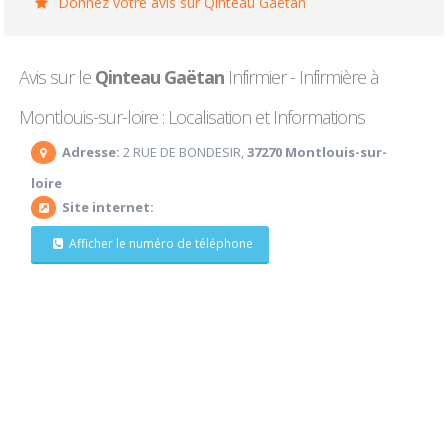
Donnez votre avis sur Qinteau Gaëtan
Avis sur le
Qinteau Gaëtan
Infirmier - Infirmière à
Montlouis-sur-loire : Localisation et Informations
Adresse:
2 RUE DE BONDESIR,
37270 Montlouis-sur-
loire
Site internet:
Afficher le numéro de téléphone