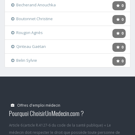
Becherand Anouchka
0
Boutonnet Christine
0
Rougon Agnès
0
Qinteau Gaëtan
0
Belin Sylvie
0
Offres d'emploi médecin
Pourquoi ChoisirUnMedecin.com ?
Article 6 (article R.4127-6 du code de la santé publique) « Le
médecin doit respecter le droit que possède toute personne de