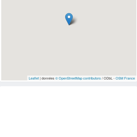
Leaflet
| données
© OpenStreetMap contributors
/ ODbL -
OSM France