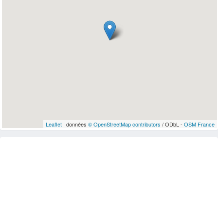
Leaflet
| données
© OpenStreetMap contributors
/ ODbL -
OSM France