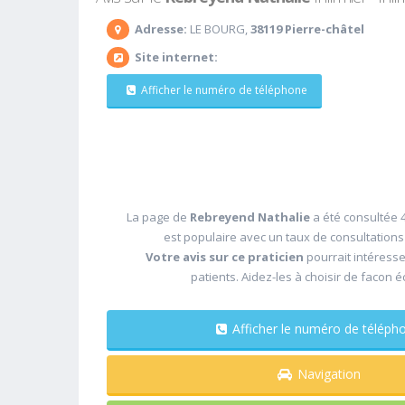
Adresse:
LE BOURG,
38119 Pierre-châtel
Site internet:
Afficher le numéro de téléphone
La page de
Rebreyend Nathalie
a été consultée 4
est populaire avec un taux de consultation
Votre avis sur ce praticien
pourrait intéress
patients. Aidez-les à choisir de facon é
Afficher le numéro de télé
Navigation