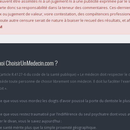
 peuvent être assimilés ni à un jugement ni à une publicité exprimée par le s
rte donc sa responsabilité dans la teneur des commentaires. Ces-dernier
x ou jugement de valeur, voire contestation, des compétences profession
oute autre censure serait de nature à biaiser le recueil des résultats, et af
M
oi ChoisirUnMedecin.com ?
6 (article R.4127-6 du code de la santé publique) « Le médecin doit respecter le 
ède toute personne de choisir librement son médecin. Il doit lui faciliter l'exe
it ».
e que vous vous mordez les doigts d’avoir poussé la porte du dentiste le plu
e que vous restez traumatisé par l’indifférence du seul psychiatre dont vous 
er le divan, vous le savez aujourd’hui :
e santé mérite plus que la simple proximité géographique.