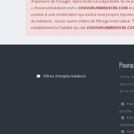
d’opinions de l’usager, dans toute sa subjectivité. Ils ne
« choisirunmédecin.com »
CHOISIRUNMEDECIN.COM
éca
soumis à une modération qui exclue tout propos injurieu
du médecin. Aucun autre critère de filtrage n’est utilisé. T
notablement la fiabilité du site
CHOISIRUNMEDECIN.CO
Pourqu
Offres d'emploi médecin
Article 
que poss
de ce dro
Parc
proche,
Parc
osé test
Votr