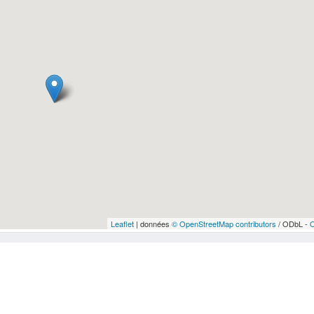
Leaflet
| données
© OpenStreetMap contributors
/ ODbL -