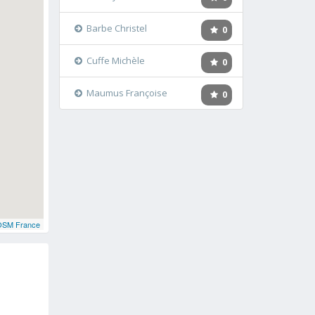
Barbe Christel
0
Cuffe Michèle
0
Maumus Françoise
0
OSM France