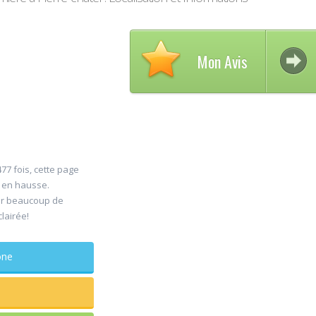
Mon Avis
Avis 
77 fois, cette page
30
s en hausse.
DELC
er beaucoup de
Jul
Chiru
clairée!
maxillo-fac
Rapide et effica
phone
sagesse extrai
douleur
...lire plus