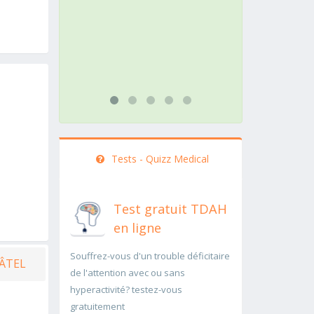
action doit être menée
pathologie 
rapidement..Une auscultation de
rapidement
bas
...lire plus
...lire plus
Tests - Quizz Medical
Test gratuit TDAH
en ligne
Souffrez-vous d'un trouble déficitaire
HÂTEL
de l'attention avec ou sans
hyperactivité? testez-vous
gratuitement