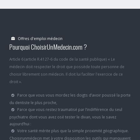
Offres d'emploi médecin
Pourquoi ChoisirUnMedecin.com ?
Article 6 (article R.4127-6 du code de la santé publique) « Le
médecin doit respecter le droit que possède toute personne de
choisir librement son médecin. Il doit lui faciliter l'exercice de ce
droit ».
Parce que vous vous mordez les doigts d’avoir poussé la porte
du dentiste le plus proche,
Parce que vous restez traumatisé par l’indifférence du seul
psychiatre dont vous avez osé tester le divan, vous le savez
aujourd’hui :
Votre santé mérite plus que la simple proximité géographique.
Choisirunmédecin met à votre disposition les outils qui manquaient