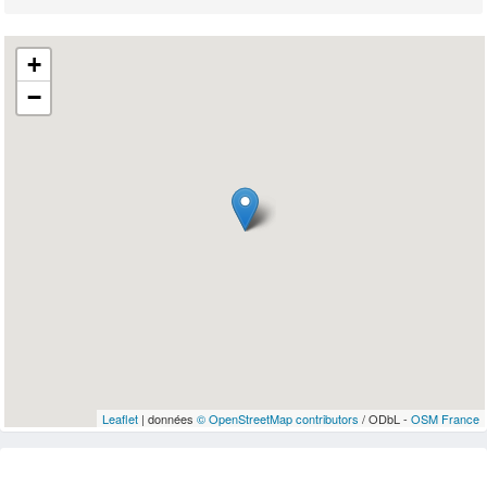
+
−
Leaflet
| données
© OpenStreetMap contributors
/ ODbL -
OSM France