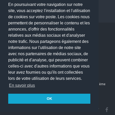
Dentiste à Paris
En poursuivant votre navigation sur notre
site, vous acceptez l'installation et l'utilisation
de cookies sur votre poste. Les cookies nous
permettent de personnaliser le contenu et les
annonces, d'offrir des fonctionnalités
Copyright © 2026 . All Rights Reserved.
relatives aux médias sociaux et d'analyser
choisirunmedecin@gmail.com
notre trafic. Nous partageons également des
informations sur l'utilisation de notre site
Nous contacter
avec nos partenaires de médias sociaux, de
publicité et d'analyse, qui peuvent combiner
Accueil
celles-ci avec d'autres informations que vous
Blog
leur avez fournies ou qu'ils ont collectées
Mon compte
lors de votre utilisation de leurs services.
Dernier avis : Kassab Mourad, Chirurgien orthopédiste à Paris 11ème
En savoir plus
Mentions légales
Politique de confidentialité
OK