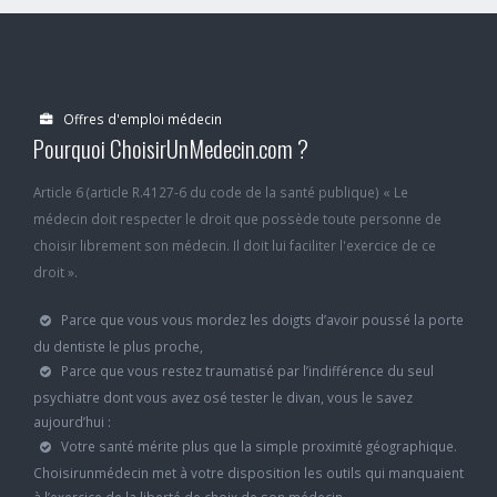
Offres d'emploi médecin
Pourquoi ChoisirUnMedecin.com ?
Article 6 (article R.4127-6 du code de la santé publique) « Le
médecin doit respecter le droit que possède toute personne de
choisir librement son médecin. Il doit lui faciliter l'exercice de ce
droit ».
Parce que vous vous mordez les doigts d’avoir poussé la porte
du dentiste le plus proche,
Parce que vous restez traumatisé par l’indifférence du seul
psychiatre dont vous avez osé tester le divan, vous le savez
aujourd’hui :
Votre santé mérite plus que la simple proximité géographique.
Choisirunmédecin met à votre disposition les outils qui manquaient