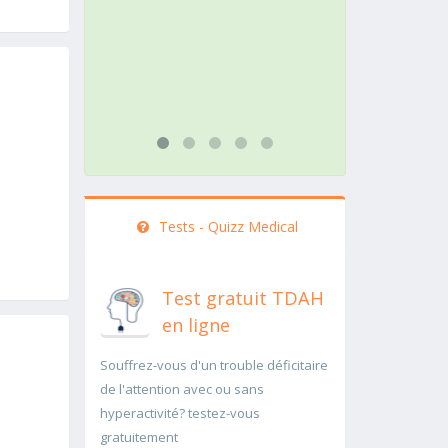
action doit être menée
pathologie
rapidement..Une auscultation de
rapidemen
bas
...lire plus
...lire plus
Tests - Quizz Medical
Test gratuit TDAH
en ligne
Souffrez-vous d'un trouble déficitaire
de l'attention avec ou sans
hyperactivité? testez-vous
gratuitement