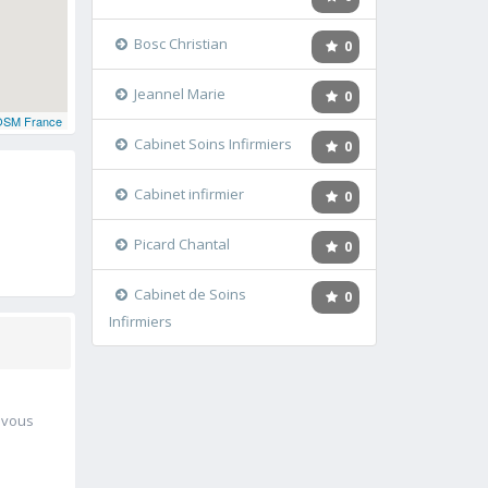
Bosc Christian
0
Jeannel Marie
0
OSM France
Cabinet Soins Infirmiers
0
Cabinet infirmier
0
Picard Chantal
0
Cabinet de Soins
0
Infirmiers
à vous