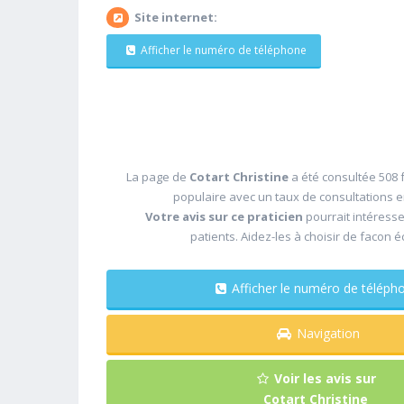
Site internet:
Afficher le numéro de téléphone
La page de
Cotart Christine
a été consultée 508 f
populaire avec un taux de consultations 
Votre avis sur ce praticien
pourrait intéress
patients. Aidez-les à choisir de facon é
Afficher le numéro de télé
Navigation
Voir les avis sur
Cotart Christine