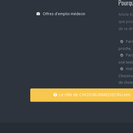
Pourqu
Offres d'emploi médecin
Article 
que poss
de ce dro
Parc
proche,
Parc
osé test
Votr
Choisiru
de choi
Le rôle de CHOISIRUNMEDECIN.com