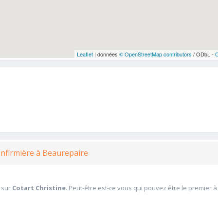
Leaflet
| données
© OpenStreetMap contributors
/ ODbL -
- Infirmière à Beaurepaire
 sur
Cotart Christine
. Peut-être est-ce vous qui pouvez être le premier 