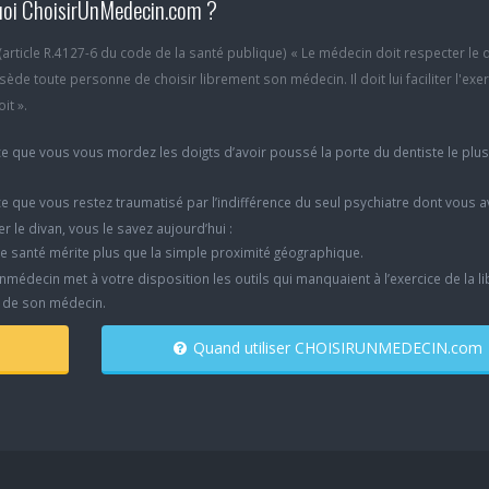
oi ChoisirUnMedecin.com ?
6 (article R.4127-6 du code de la santé publique) « Le médecin doit respecter le 
ède toute personne de choisir librement son médecin. Il doit lui faciliter l'exe
it ».
e que vous vous mordez les doigts d’avoir poussé la porte du dentiste le plu
e que vous restez traumatisé par l’indifférence du seul psychiatre dont vous 
er le divan, vous le savez aujourd’hui :
e santé mérite plus que la simple proximité géographique.
nmédecin met à votre disposition les outils qui manquaient à l’exercice de la li
x de son médecin.
Quand utiliser CHOISIRUNMEDECIN.com