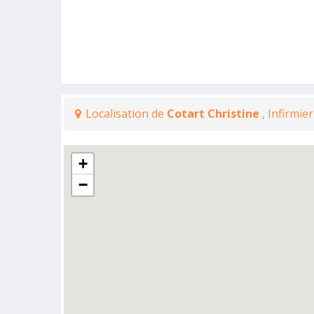
Localisation de
Cotart Christine
, Infirmie
+
−