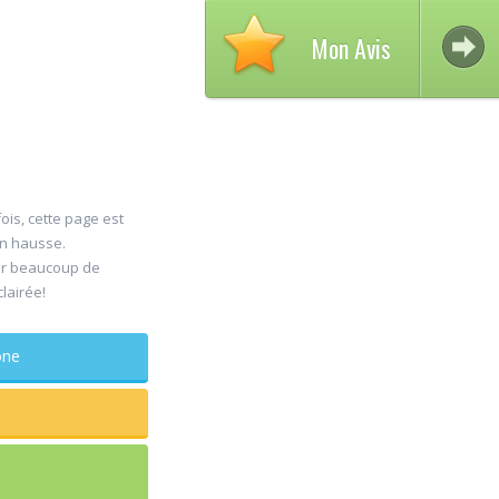
Mon Avis
ois, cette page est
en hausse.
Avis 
er beaucoup de
30
clairée!
DELC
Jul
Chiru
phone
maxillo-fac
Rapide et effic
sagesse extrai
douleur
...lire plus