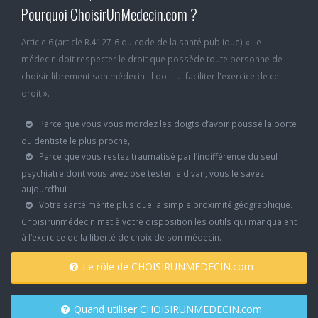
Pourquoi ChoisirUnMedecin.com ?
Article 6 (article R.4127-6 du code de la santé publique) « Le
médecin doit respecter le droit que possède toute personne de
choisir librement son médecin. Il doit lui faciliter l'exercice de ce
droit ».
Parce que vous vous mordez les doigts d’avoir poussé la porte
du dentiste le plus proche,
Parce que vous restez traumatisé par l’indifférence du seul
psychiatre dont vous avez osé tester le divan, vous le savez
aujourd’hui :
Votre santé mérite plus que la simple proximité géographique.
Choisirunmédecin met à votre disposition les outils qui manquaient
à l’exercice de la liberté de choix de son médecin.
Le rôle de CHOISIRUNMEDECIN.com
Quand utiliser CHOISIRUNMEDECIN.com