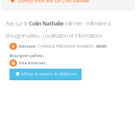
Donnez votre avis sur Colin Nathalie
Avis sur le
Colin Nathalie
Infirmier - Infirmière à
Bourgoin-jallieu : Localisation et Informations
Adresse:
3 AVENUE PRESIDENT KENNEDY,
38300
Bourgoin-jallieu
Site internet:
Afficher le numéro de téléphone