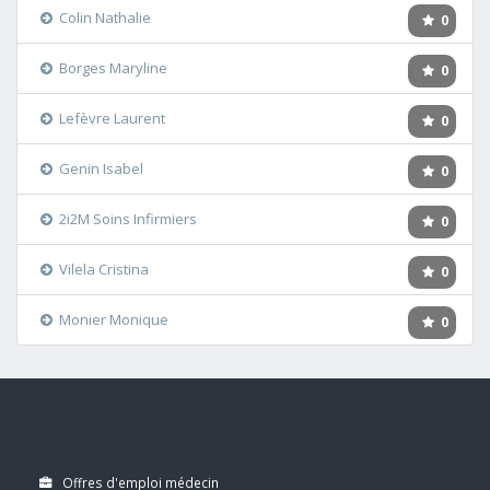
Colin Nathalie
0
Borges Maryline
0
Lefèvre Laurent
0
Genin Isabel
0
2i2M Soins Infirmiers
0
Vilela Cristina
0
Monier Monique
0
Offres d'emploi médecin