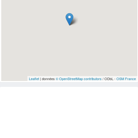
Leaflet
| données
© OpenStreetMap contributors
/ ODbL -
OSM France