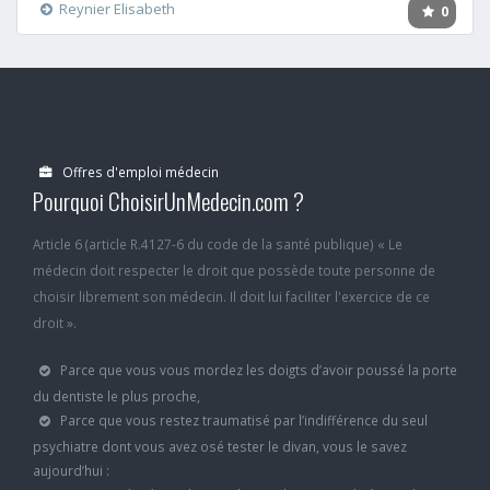
Reynier Elisabeth
0
Offres d'emploi médecin
Pourquoi ChoisirUnMedecin.com ?
Article 6 (article R.4127-6 du code de la santé publique) « Le
médecin doit respecter le droit que possède toute personne de
choisir librement son médecin. Il doit lui faciliter l'exercice de ce
droit ».
Parce que vous vous mordez les doigts d’avoir poussé la porte
du dentiste le plus proche,
Parce que vous restez traumatisé par l’indifférence du seul
psychiatre dont vous avez osé tester le divan, vous le savez
aujourd’hui :