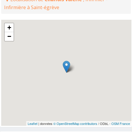
Infirmière à Saint-égrève
+
−
Leaflet
| données
© OpenStreetMap contributors
/ ODbL -
OSM France