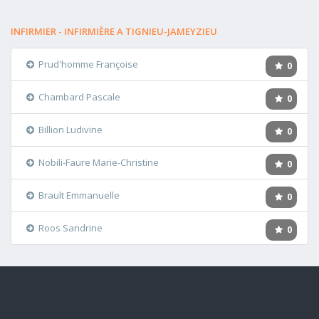
INFIRMIER - INFIRMIÈRE A TIGNIEU-JAMEYZIEU
Prud'homme Françoise
0
Chambard Pascale
0
Billion Ludivine
0
Nobili-Faure Marie-Christine
0
Brault Emmanuelle
0
Roos Sandrine
0