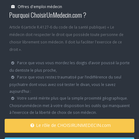
Offres d'emploi médecin
Pourquoi ChoisirUnMedecin.com ?
Article 6 (article R.4127-6 du code de la santé publique) « Le
médecin doit respecter le droit que possède toute personne de
choisir librement son médecin. Il doit lui faciliter l'exercice de ce
droit ».
Parce que vous vous mordez les doigts d’avoir poussé la porte
du dentiste le plus proche,
Parce que vous restez traumatisé par l’indifférence du seul
psychiatre dont vous avez osé tester le divan, vous le savez
aujourd’hui :
Votre santé mérite plus que la simple proximité géographique.
Choisirunmédecin met à votre disposition les outils qui manquaient
à l’exercice de la liberté de choix de son médecin.
Le rôle de CHOISIRUNMEDECIN.com