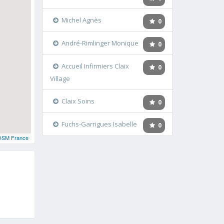
Michel Agnès
0
André-Rimlinger Monique
0
Accueil Infirmiers Claix
0
Village
Claix Soins
0
Fuchs-Garrigues Isabelle
0
OSM France