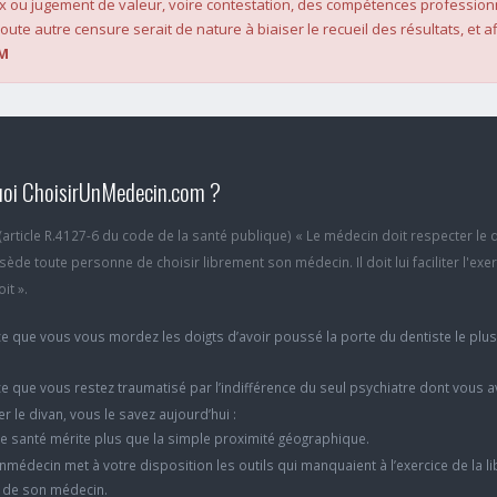
x ou jugement de valeur, voire contestation, des compétences profession
oute autre censure serait de nature à biaiser le recueil des résultats, et af
M
oi ChoisirUnMedecin.com ?
6 (article R.4127-6 du code de la santé publique) « Le médecin doit respecter le 
ède toute personne de choisir librement son médecin. Il doit lui faciliter l'exe
it ».
e que vous vous mordez les doigts d’avoir poussé la porte du dentiste le plu
e que vous restez traumatisé par l’indifférence du seul psychiatre dont vous 
er le divan, vous le savez aujourd’hui :
e santé mérite plus que la simple proximité géographique.
nmédecin met à votre disposition les outils qui manquaient à l’exercice de la li
x de son médecin.