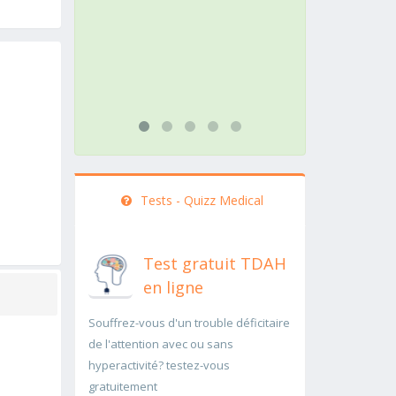
action doit être menée
pathologie 
rapidement..Une auscultation de
rapidement
bas
...lire plus
...lire plus
Tests - Quizz Medical
Test gratuit TDAH
en ligne
Souffrez-vous d'un trouble déficitaire
de l'attention avec ou sans
hyperactivité? testez-vous
gratuitement