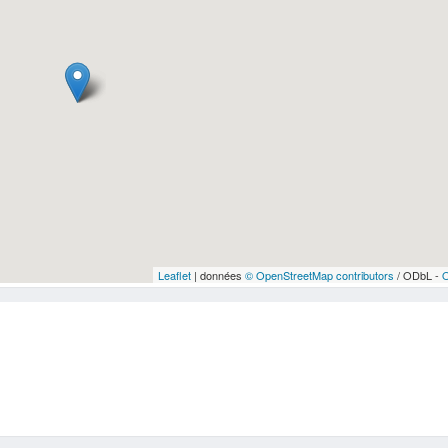
Leaflet
| données
© OpenStreetMap contributors
/ ODbL -