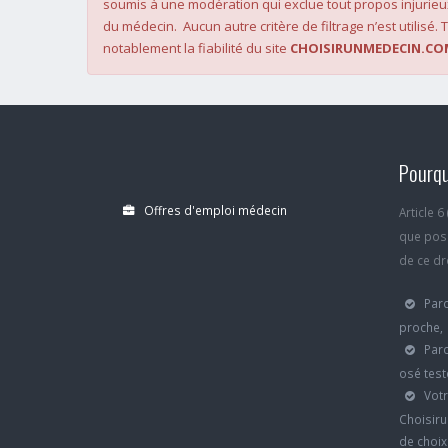
soumis à une modération qui exclue tout propos injurieu
du médecin. Aucun autre critère de filtrage n’est utilisé. T
notablement la fiabilité du site
CHOISIRUNMEDECIN.CO
Pourqu
Offres d'emploi médecin
Article 
que poss
de ce dro
Parc
proche,
Parc
osé test
Votr
Choisiru
de choi