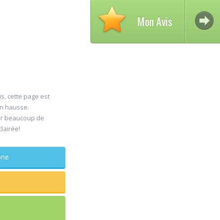
Mon Avis
is, cette page est
en hausse.
Avis 
er beaucoup de
30
clairée!
DELC
Jul
Chiru
phone
maxillo-fac
Rapide et effic
sagesse extrai
douleur
...lire plus