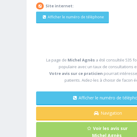
Site internet:
Afficher le numéro de téléphone
La page de
Michel Agnès
a été consultée 535 fo
populaire avec un taux de consultations 
Votre avis sur ce praticien
pourrait intéress
patients. Aidez-les à choisir de facon é
Afficher le numéro de télé
Navigation
Voir les avis sur
Michel Agnès