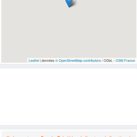
Leaflet
| données
© OpenStreetMap contributors
/ ODbL -
OSM France