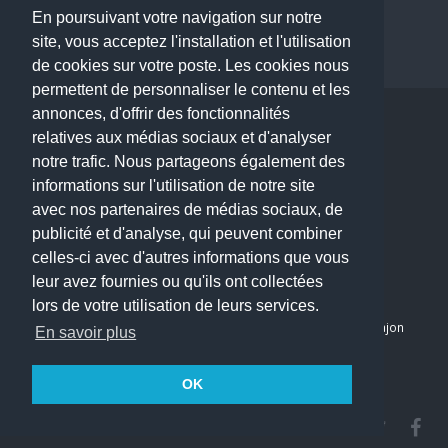
Dentiste à Paris
En poursuivant votre navigation sur notre
site, vous acceptez l'installation et l'utilisation
de cookies sur votre poste. Les cookies nous
permettent de personnaliser le contenu et les
annonces, d'offrir des fonctionnalités
Copyright © 2026 . All Rights Reserved.
relatives aux médias sociaux et d'analyser
choisirunmedecin@gmail.com
notre trafic. Nous partageons également des
informations sur l'utilisation de notre site
Nous contacter
avec nos partenaires de médias sociaux, de
publicité et d'analyse, qui peuvent combiner
Accueil
celles-ci avec d'autres informations que vous
Blog
leur avez fournies ou qu'ils ont collectées
Mon compte
lors de votre utilisation de leurs services.
Dernier avis : PASCAL DELCAMPE, Chirurgien maxillo-faciale à Arpajon
En savoir plus
Mentions légales
Politique de confidentialité
OK