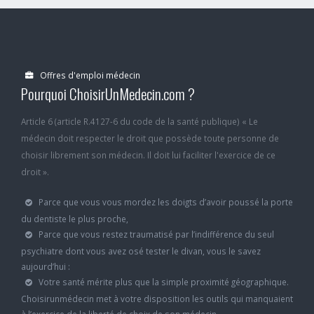
Offres d'emploi médecin
Pourquoi ChoisirUnMedecin.com ?
Article 6 (article R.4127-6 du code de la santé publique) « Le
médecin doit respecter le droit que possède toute personne de
choisir librement son médecin. Il doit lui faciliter l'exercice de ce
droit ».
Parce que vous vous mordez les doigts d’avoir poussé la porte
du dentiste le plus proche,
Parce que vous restez traumatisé par l’indifférence du seul
psychiatre dont vous avez osé tester le divan, vous le savez
aujourd’hui :
Votre santé mérite plus que la simple proximité géographique.
Choisirunmédecin met à votre disposition les outils qui manquaient