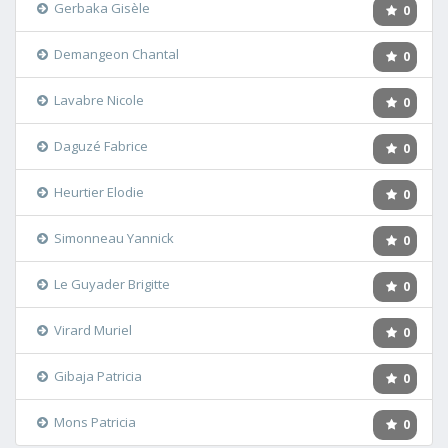
Gerbaka Gisèle
0
Demangeon Chantal
0
Lavabre Nicole
0
Daguzé Fabrice
0
Heurtier Elodie
0
Simonneau Yannick
0
Le Guyader Brigitte
0
Virard Muriel
0
Gibaja Patricia
0
Mons Patricia
0