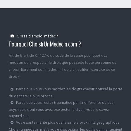
Offres d'emploi médecin
Pourquoi ChoisirUnMedecin.com ?
Article 6 (article R.4127-6 du code de la santé publique) « Le
médecin doit respecter le droit que possède toute personne de
choisir librement son médecin. Il doit lui faciliter l'exercice de ce
droit ».
Parce que vous vous mordez les doigts d’avoir poussé la porte
du dentiste le plus proche,
Parce que vous restez traumatisé par l’indifférence du seul
psychiatre dont vous avez osé tester le divan, vous le savez
aujourd’hui :
Votre santé mérite plus que la simple proximité géographique.
Choisirunmédecin met à votre disposition les outils qui manquaient