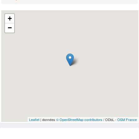
+
−
Leaflet
| données
© OpenStreetMap contributors
/ ODbL -
OSM France